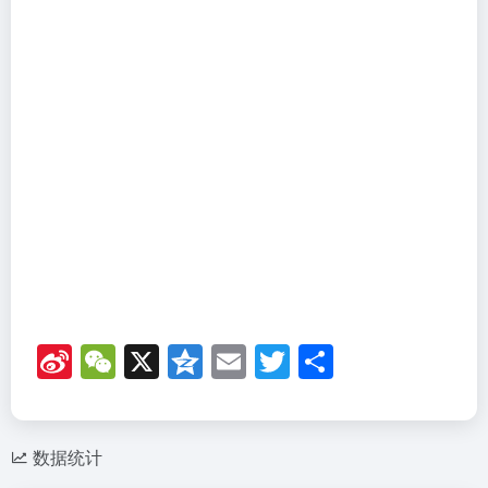
Si
W
X
Q
E
T
分
n
e
z
m
wi
享
a
C
o
ail
tt
W
h
n
er
数据统计