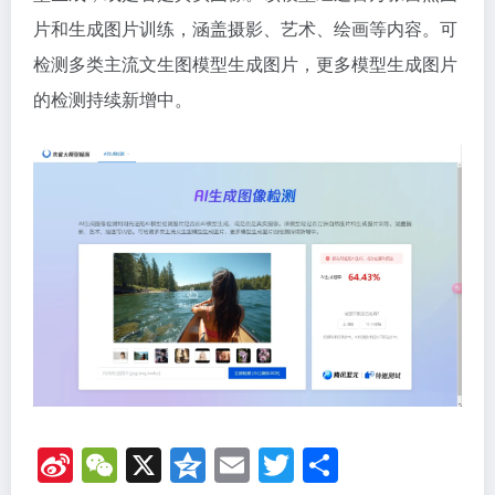
片和生成图片训练，涵盖摄影、艺术、绘画等内容。可
检测多类主流文生图模型生成图片，更多模型生成图片
的检测持续新增中。
Si
W
X
Q
E
T
分