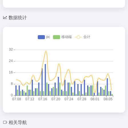
n
e
z
m
wi
享
a
C
o
ail
tt
W
h
n
er
数据统计
ei
at
e
b
o
相关导航