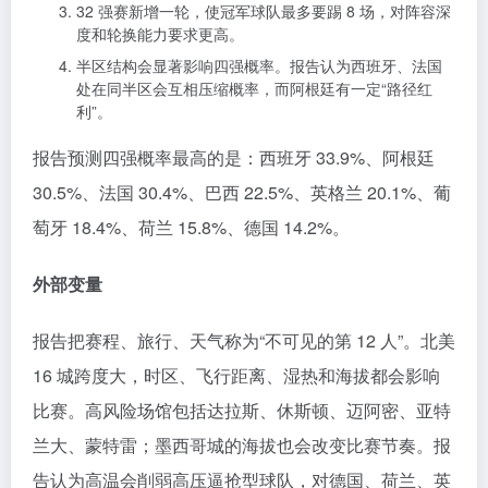
32 强赛新增一轮，使冠军球队最多要踢 8 场，对阵容深
度和轮换能力要求更高。
半区结构会显著影响四强概率。报告认为西班牙、法国
处在同半区会互相压缩概率，而阿根廷有一定“路径红
利”。
报告预测四强概率最高的是：西班牙 33.9%、阿根廷
30.5%、法国 30.4%、巴西 22.5%、英格兰 20.1%、葡
萄牙 18.4%、荷兰 15.8%、德国 14.2%。
外部变量
报告把赛程、旅行、天气称为“不可见的第 12 人”。北美
16 城跨度大，时区、飞行距离、湿热和海拔都会影响
比赛。高风险场馆包括达拉斯、休斯顿、迈阿密、亚特
兰大、蒙特雷；墨西哥城的海拔也会改变比赛节奏。报
告认为高温会削弱高压逼抢型球队，对德国、荷兰、英