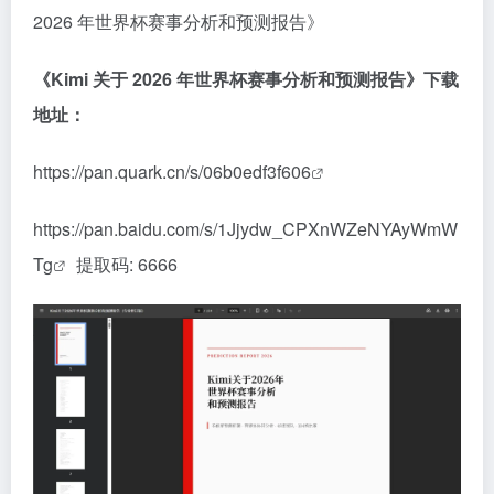
2026 年世界杯赛事分析和预测报告》
《Kimi 关于 2026 年世界杯赛事分析和预测报告》下载
地址：
https://pan.quark.cn/s/06b0edf3f606
https://pan.baidu.com/s/1Jjydw_CPXnWZeNYAyWmW
Tg
提取码: 6666