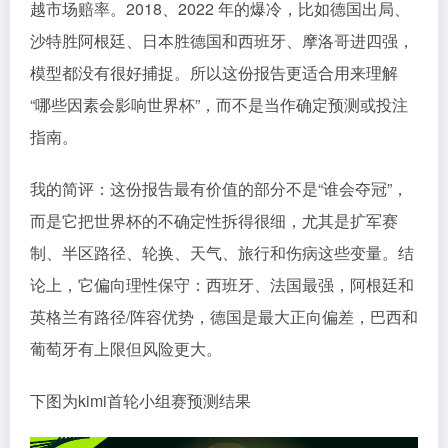
越市场赔率。2018、2022 年的爆冷，比如德国出局、
沙特胜阿根廷、日本胜德国和西班牙、摩洛哥进四强，
模型都没有很好捕捉。所以这份报告更适合用来理解
“哪些因素会影响世界杯”，而不是当作确定预测或投注
指南。
我的简评：这份报告最有价值的部分不是“谁会夺冠”，
而是它把世界杯的不确定性拆得很细，尤其是扩军赛
制、半区路径、轮换、天气、旅行和伤病这些变量。结
论上，它偏向理性保守：西班牙、法国最强，阿根廷和
英格兰有路径/阵容优势，德国是最大正向偏差，巴西和
葡萄牙有上限但风险更大。
下图为kimi首轮小组赛预测结果