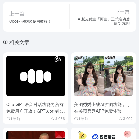
b
o
下一篇
上一篇
AI版支付宝「阿宝」正式启动邀
Codex 保姆级使用教程！
请制内测!
相关文章
ChatGPT语音对话功能向所有
美图秀秀上线AI扩图功能，可
免费用户开放！GPT3.5也能语
在美图秀秀APP免费体验
音对话了
1年前
3,066
1年前
3,093