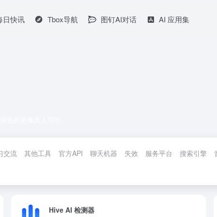
I每日快讯
Tbox导航
图钉AI对话
AI 应用集
章润色的更像真人写的。
习交流
其他工具
官方API
聊天机器
失效
服务平台
搜索引擎
Hive AI 检测器