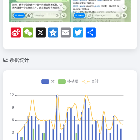
Si
W
X
Q
E
T
分
n
e
z
m
wi
享
a
C
o
ail
tt
W
h
n
er
数据统计
ei
at
e
b
o