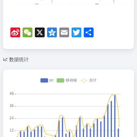
Si
W
X
Q
E
T
分
n
e
z
m
wi
享
a
C
o
ail
tt
W
h
n
er
数据统计
ei
at
e
b
o