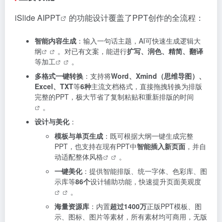
iSlide AIPPT
的功能设计覆盖了PPT创作的全流程：
智能内容生成
：输入一句话主题，AI可快速生成逻辑大
纲
。对已有文案，能进行
扩写、润色、精简、翻译
等加工
。
多格式一键转换
：支持将
Word、Xmind（思维导图）、
Excel、TXT
等
6种
主流文档格式，直接拖拽转换为排版
完整的PPT，极大节省了复制粘贴和重新排版的时间
。
设计与美化
：
模板与单页生成
：既可根据大纲一键生成完整
PPT，也支持在现有PPT中
智能插入新页面
，并自
动适配整体风格
。
一键美化
：提供智能排版、统一字体、色彩库、图
示库等
86个
设计辅助功能，快速提升页面美观度
。
海量资源库
：内置
超过1400万
正版PPT模板、图
示、图标、图片等素材，所有素材均可商用，无版