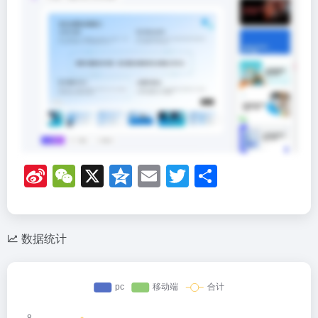
Si
W
X
Q
E
T
分
n
e
z
m
wi
享
a
C
o
ail
tt
W
h
n
er
数据统计
ei
at
e
b
o