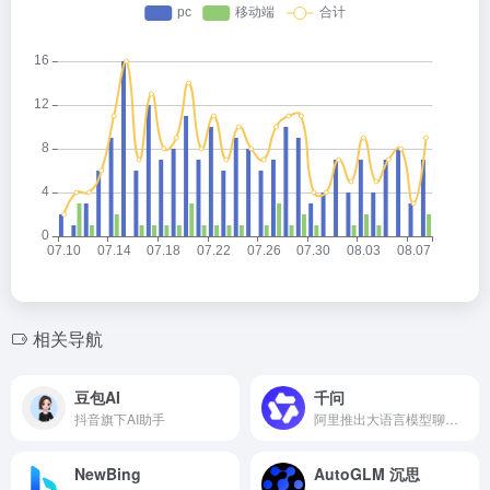
b
o
相关导航
豆包AI
千问
抖音旗下AI助手
阿里推出大语言模型聊天机器人
NewBing
AutoGLM 沉思