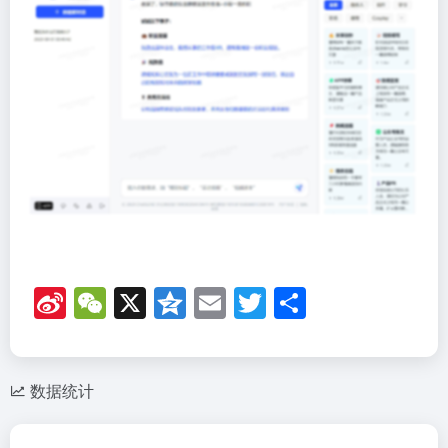
Si
W
X
Q
E
T
分
n
e
z
m
wi
享
a
C
o
ail
tt
W
h
n
er
数据统计
ei
at
e