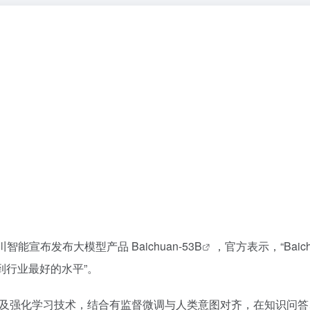
日百川智能宣布发布大模型产品
Baichuan-53B
，官方表示，“
Baic
达到行业最好的水平
”。
息检索以及强化学习技术，结合有监督微调与人类意图对齐，在知识问