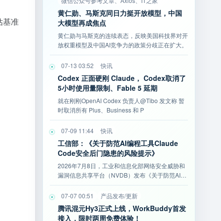
微信公众号参考文章、Axios、IT之家
黄仁勋、马斯克同日力挺开放模型，中国
评估基准
大模型再成焦点
黄仁勋与马斯克的连续表态，反映美国科技界对开
放权重模型及中国AI竞争力的政策分歧正在扩大。
07-13 03:52
快讯
Codex 正面硬刚 Claude， Codex取消了
5小时使用量限制、Fable 5 延期
就在刚刚OpenAI Codex 负责人@Tibo 发文称 暂
时取消所有 Plus、Business 和 P
07-09 11:44
快讯
工信部：《关于防范AI编程工具Claude
Code安全后门隐患的风险提示》
2026年7月8日，工业和信息化部网络安全威胁和
漏洞信息共享平台（NVDB）发布《关于防范AI编
程工具Cla
07-07 00:51
产品发布/更新
腾讯混元Hy3正式上线，WorkBuddy首发
接入，限时两周免费体验！