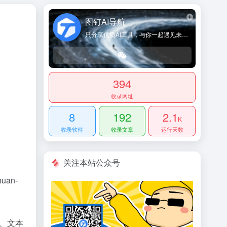
图钉AI导航
只分享优质AI工具，与你一起遇见未来！
394
收录网址
8
192
2.1
K
收录软件
收录文章
运行天数
关注本站公众号
huan-
答、文本