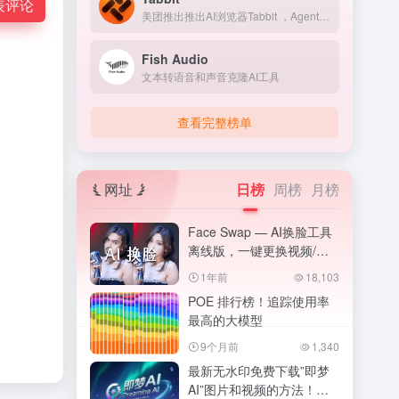
表评论
美团推出推出AI浏览器Tabbit ，Agent、妙招、脚本 ，浏览器成为你的高效助手。
Fish Audio
文本转语音和声音克隆AI工具
查看完整榜单
网址
日榜
周榜
月榜
Face Swap — AI换脸工具
离线版，一键更换视频/图
片人物脸部！ROOP
1年前
18,103
POE 排行榜！追踪使用率
最高的大模型
9个月前
1,340
最新无水印免费下载”即梦
AI”图片和视频的方法！去