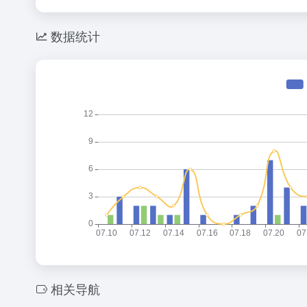
a
C
o
ail
tt
W
h
n
er
数据统计
ei
at
e
b
o
相关导航