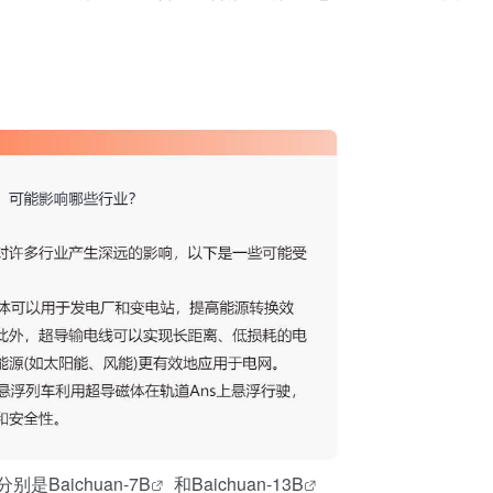
分别是
Baichuan-7B
和
Baichuan-13B