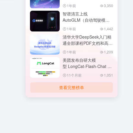
除即梦AI水印。
1年前
3,350
智谱清言上线
AutoGLM（自动驾驶模
式），可模仿人类来操作手
1年前
1,442
机，网购、定外卖、写评论
清华大学DeepSeek入门精
AI全都可以帮你搞定~
通全部课程PDF文档和高清
视频已更新三期！
1年前
1,209
美团发布自研大模
型 LongCat-Flash-Chat ，
性能达到世界一线水平。
11个月前
1,051
查看完整榜单