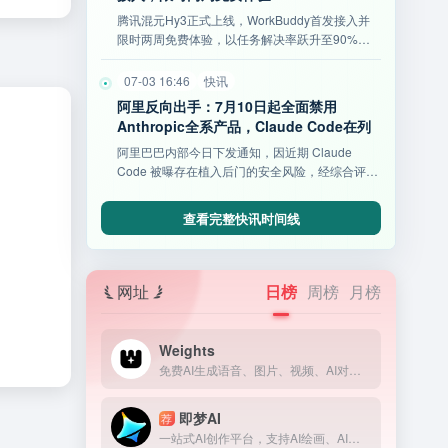
腾讯混元Hy3正式上线，WorkBuddy首发接入并
限时两周免费体验，以任务解决率跃升至90%、
耗时缩短34%及高性价比开源等亮点，重塑AI办公
新标杆。
07-03 16:46
快讯
阿里反向出手：7月10日起全面禁用
Anthropic全系产品，Claude Code在列
阿里巴巴内部今日下发通知，因近期 Claude
Code 被曝存在植入后门的安全风险，经综合评估
后将其列入高
查看完整快讯时间线
网址
日榜
周榜
月榜
Weights
免费AI生成语音、图片、视频、AI对话、模型训练等等！让你与各种类型的 AI 进行创作的社交平台。
即梦AI
荐
一站式AI创作平台，支持AI绘画、AI视频、AI音乐