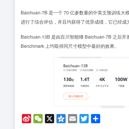
Baichuan-7B 是一个 70 亿参数量的中英文预训练大模
进行了综合评估，并且均获得了优异成绩，它已经成
Baichuan-13B 是由百川智能继 Baichuan-
Benchmark 上均取得同尺寸模型中最好的效果。
Si
W
X
Q
E
T
分
n
e
z
m
wi
享