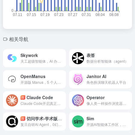
相关导航
Skywork
表答
天工超级智能体，AI 办公智能体 + 深度研究（Deep Research）+ 多模态内容生成”的组合
数据分析智能体（agent）
OpenManus
Janitor AI
开源版 Manus，5 个人仅用三小时就复刻了
角色扮演聊天机器人平台
Claude Code
Operator
荐
Claude Code开启真正的智能体编程时代
像人类一样操作浏览器界面，自主完成复杂任务！
切问学术-学术版codex
Sim
荐
复旦自研AI Agent，0幻觉3.6亿真实文献
开源AI智能体工作区，支持自然语言创建、可视化编排、业务集成、运行日志和免费自托管。