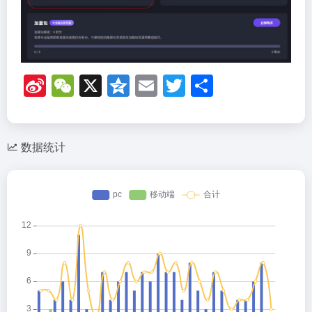
Si
W
X
Q
E
T
分
n
e
z
m
wi
享
a
C
o
ail
tt
W
h
n
er
数据统计
ei
at
e
b
o