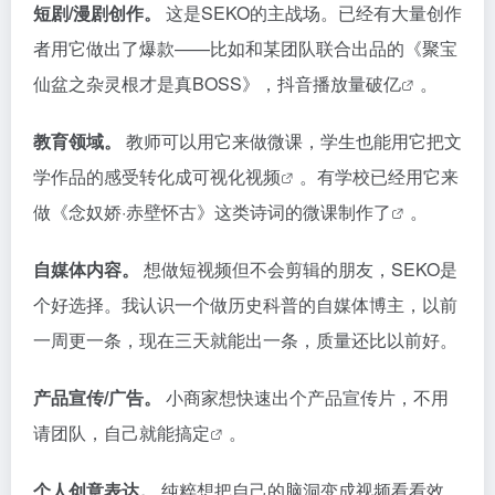
个好选择。我认识一个做历史科普的自媒体博主，以前
一周更一条，现在三天就能出一条，质量还比以前好。
产品宣传/广告。
小商家想快速出个产品宣传片，不用
请团队，自己就能搞定
。
个人创意表达。
纯粹想把自己的脑洞变成视频看看效
果，SEKO也能满足——成本几乎可以忽略不计
Si
W
X
Q
E
T
分
n
e
z
m
wi
享
a
C
o
ail
tt
W
h
n
er
数据统计
ei
at
e
b