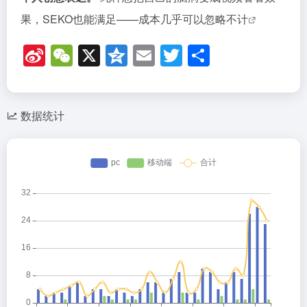
o
相关导航
HappyHorse（欢乐马）
堆友D.Design
荐
HappyHorse是阿里ATH创新事业部正在内测中的产品
AI设计生产力工具/文生图，文生视频
Pika
即梦AI
荐
AI生成视频，同时支持为视频生成声音
一站式AI创作平台，支持AI绘画、AI视频、AI音乐