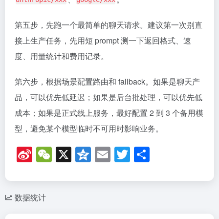
第五步，先跑一个最简单的聊天请求。建议第一次别直
接上生产任务，先用短 prompt 测一下返回格式、速
度、用量统计和费用记录。
第六步，根据场景配置路由和 fallback。如果是聊天产
品，可以优先低延迟；如果是后台批处理，可以优先低
成本；如果是正式线上服务，最好配置 2 到 3 个备用模
型，避免某个模型临时不可用时影响业务。
Si
W
X
Q
E
T
分
n
e
z
m
wi
享
a
C
o
ail
tt
W
h
n
er
数据统计
ei
at
e