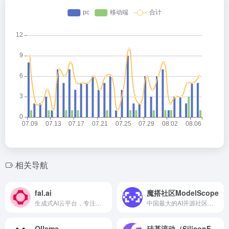
b
o
相关导航
fal.ai​
魔搭社区ModelScope
生成式AI云平台，专注于音频、视频和图像的实时生成与推理
中国最大的AI开源社区，为开发者提供从模型体验、下载、调优到推理部署的一站式服务。
Ollama
硅基流动（SiliconFlow）