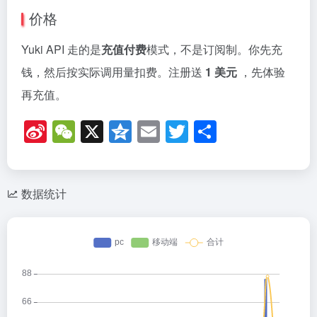
价格
Yuki API 走的是
充值付费
模式，不是订阅制。你先充
钱，然后按实际调用量扣费。注册送
1 美元
，先体验
再充值。
Si
W
X
Q
E
T
分
n
e
z
m
wi
享
a
C
o
ail
tt
W
h
n
er
数据统计
ei
at
e
b
o