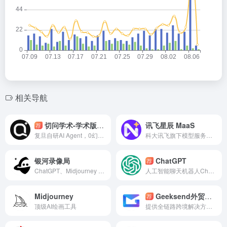
相关导航
切问学术-学术版codex
讯飞星辰 MaaS
荐
复旦自研AI Agent，0幻觉3.6亿真实文献
科大讯飞旗下模型服务平台，提供丰富模型资源，支持精调、API调用、体验、一键部署。
银河录像局
ChatGPT
荐
ChatGPT、Midjourney 、Claude 国外AI的会员账号充值、合租平台
人工智能聊天机器人ChatGPT
Midjourney
Geeksend外贸获客营销
荐
顶级AI绘画工具
提供全链路跨境解决方案的外贸获客工具，拥有多渠道获客工具和权威数据支撑，为出海企业赋能高效拓客。