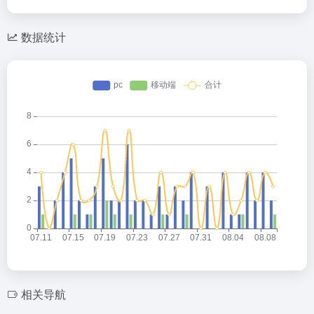
a
C
o
ail
tt
W
h
n
er
数据统计
ei
at
e
b
o
相关导航