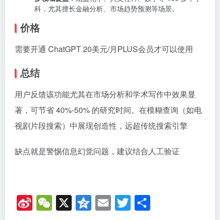
科，尤其擅长金融分析、市场趋势预测等场景。
价格
需要开通 ChatGPT 20美元/月PLUS会员才可以使用
总结
用户反馈该功能尤其在市场分析和学术写作中效果显
著，可节省 40%-50% 的研究时间。在模糊查询（如电
视剧片段搜索）中展现创造性，远超传统搜索引擎
缺点就是警惕信息幻觉问题，建议结合人工验证
Si
W
X
Q
E
T
分
n
e
z
m
wi
享