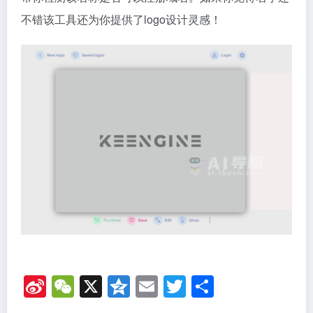
不错该工具还为你提供了logo设计灵感！
Si
W
X
Q
E
T
分
n
e
z
m
wi
享