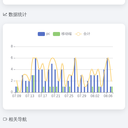
a
C
o
ail
tt
W
h
n
er
数据统计
ei
at
e
b
o
相关导航