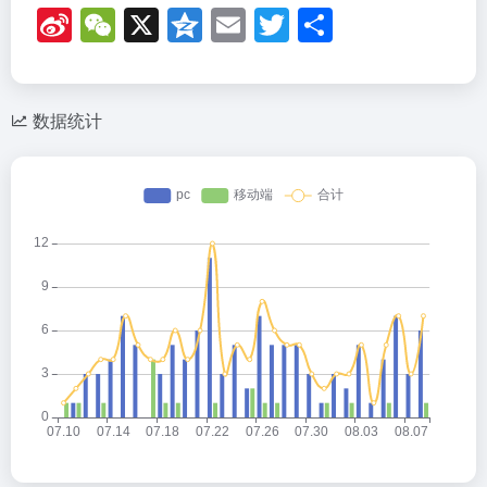
Si
W
X
Q
E
T
分
n
e
z
m
wi
享
a
C
o
ail
tt
W
h
n
er
数据统计
ei
at
e
b
o