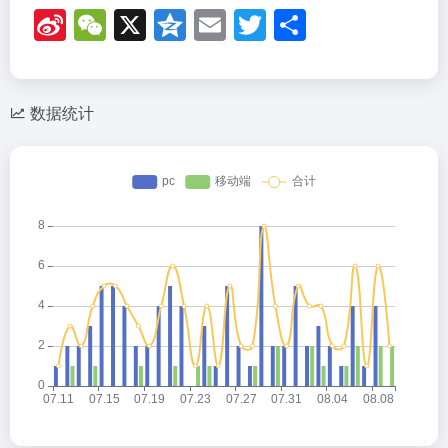
Si
W
X
Q
E
T
分
n
e
z
m
wi
享
a
C
o
ail
tt
W
h
n
er
数据统计
ei
at
e
b
o