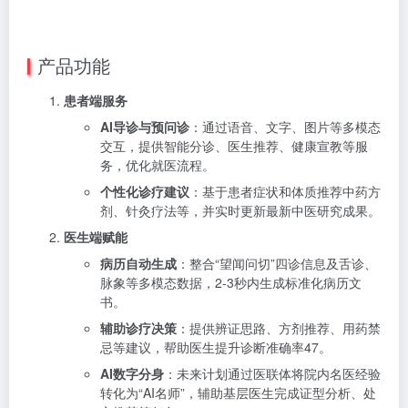
产品功能
患者端服务
AI导诊与预问诊
：通过语音、文字、图片等多模态
交互，提供智能分诊、医生推荐、健康宣教等服
务，优化就医流程。
个性化诊疗建议
：基于患者症状和体质推荐中药方
剂、针灸疗法等，并实时更新最新中医研究成果。
医生端赋能
病历自动生成
：整合“望闻问切”四诊信息及舌诊、
脉象等多模态数据，2-3秒内生成标准化病历文
书。
辅助诊疗决策
：提供辨证思路、方剂推荐、用药禁
忌等建议，帮助医生提升诊断准确率
4
7
。
AI数字分身
：未来计划通过医联体将院内名医经验
转化为“AI名师”，辅助基层医生完成证型分析、处