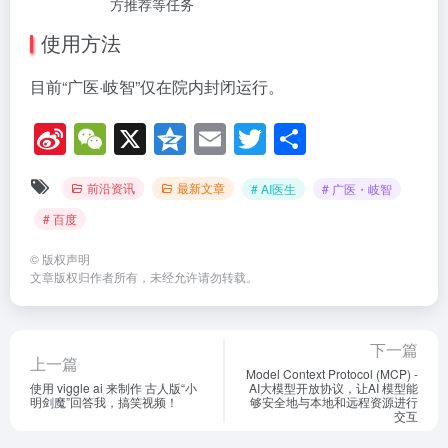
方推荐等任务
使用方法
目前“广医·岐智”仅在院内封闭运行。
Si
W
X
Q
E
T
分
n
e
z
m
wi
享
前沿资讯
最新文章
# AI医生
# 广医・岐智
a
C
o
ail
tt
# 百度
W
h
n
er
ei
at
e
©
版权声明
文章版权归作者所有，未经允许请勿转载。
b
o
下一篇
上一篇
Model Context Protocol (MCP) -
使用 viggle ai 来制作 古人版“小
AI大模型开放协议，让AI 模型能
明剑魔”回答我，搞笑视频！
够安全地与本地和远程资源进行
交互