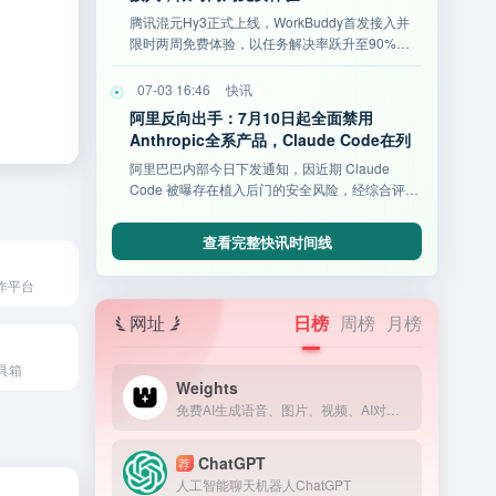
腾讯混元Hy3正式上线，WorkBuddy首发接入并
限时两周免费体验，以任务解决率跃升至90%、
耗时缩短34%及高性价比开源等亮点，重塑AI办公
新标杆。
07-03 16:46
快讯
阿里反向出手：7月10日起全面禁用
Anthropic全系产品，Claude Code在列
阿里巴巴内部今日下发通知，因近期 Claude
Code 被曝存在植入后门的安全风险，经综合评估
后将其列入高
查看完整快讯时间线
作平台
网址
日榜
周榜
月榜
具箱
Weights
免费AI生成语音、图片、视频、AI对话、模型训练等等！让你与各种类型的 AI 进行创作的社交平台。
ChatGPT
荐
人工智能聊天机器人ChatGPT