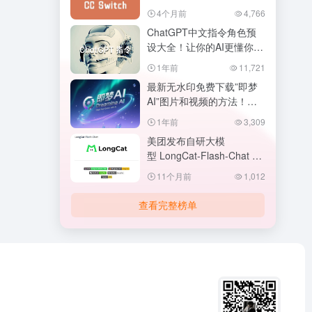
入阿里Qwen3.6-Plus大模
4个月前
4,766
型
ChatGPT中文指令角色预
设大全！让你的AI更懂你！
ChatGPT提示词
1年前
11,721
（Prompt）大全
最新无水印免费下载”即梦
AI”图片和视频的方法！去
除即梦AI水印。
1年前
3,309
美团发布自研大模
型 LongCat-Flash-Chat ，
性能达到世界一线水平。
11个月前
1,012
查看完整榜单