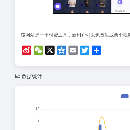
该网站是一个付费工具，新用户可以免费生成两个视
Si
W
X
Q
E
T
分
n
e
z
m
wi
享
a
C
o
ail
tt
W
h
n
er
数据统计
ei
at
e
b
o