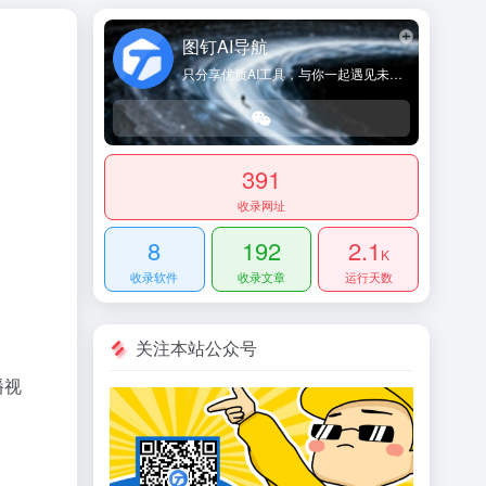
图钉AI导航
只分享优质AI工具，与你一起遇见未来！
391
收录网址
8
192
2.1
K
收录软件
收录文章
运行天数
关注本站公众号
播视