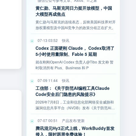
微信公众号参考文章、Axios、IT之家
黄仁勋、马斯克同日力挺开放模型，中国
大模型再成焦点
黄仁勋与马斯克的连续表态，反映美国科技界对开
放权重模型及中国AI竞争力的政策分歧正在扩大。
07-13 03:52
快讯
Codex 正面硬刚 Claude， Codex取消了
5小时使用量限制、Fable 5 延期
就在刚刚OpenAI Codex 负责人@Tibo 发文称 暂
时取消所有 Plus、Business 和 P
07-09 11:44
快讯
工信部：《关于防范AI编程工具Claude
Code安全后门隐患的风险提示》
2026年7月8日，工业和信息化部网络安全威胁和
漏洞信息共享平台（NVDB）发布《关于防范AI编
程工具Cla
07-07 00:51
产品发布/更新
腾讯混元Hy3正式上线，WorkBuddy首发
接入，限时两周免费体验！