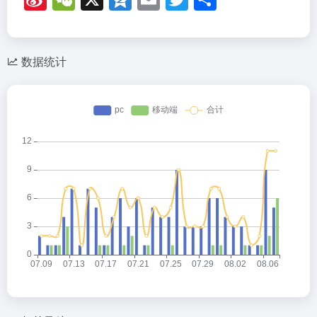
n
e
z
m
wi
享
a
C
o
ail
tt
W
h
n
er
数据统计
ei
at
e
b
o