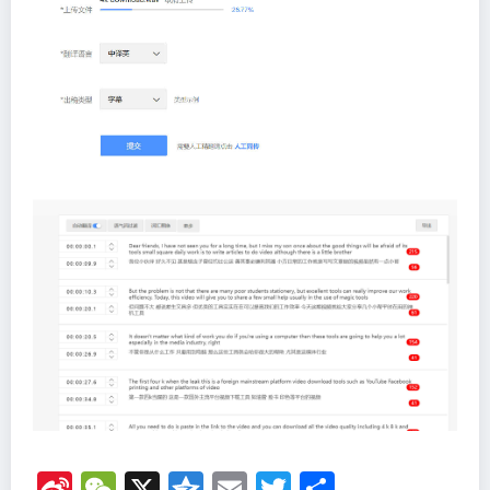
Si
W
X
Q
E
T
分