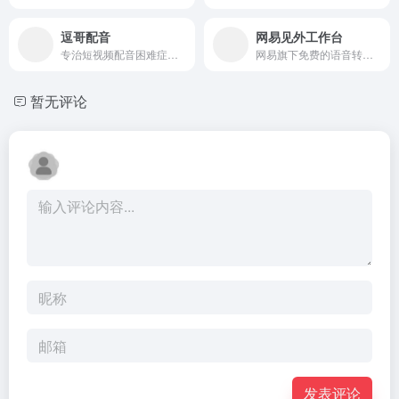
相关导航
Orpheus TTS
Violin
开源TTS模型
开源AI视频翻译工具，自动生成多语言配音和同步字幕。
IndexTTS2
编程助手
开源免费的语音合成黑科技，完美克隆声音与情感！
AI帮助你快速的写代码！
海螺AI语音
GFPGAN
文本转语音，海螺AI上线AI语音合成工具
模糊人脸照片修复为高清