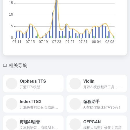
Si
W
X
Q
E
T
分
n
e
z
m
wi
享
a
C
o
ail
tt
W
h
n
er
数据统计
ei
at
e
b
o