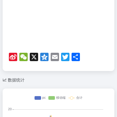
再给你的浏览器安装一个辅助下载脚本，你就可以将试
听的音频下载到本地，白嫖微软的文本转语音服务！
脚本地址：
Azure Speech Download
(greasyfork.org)