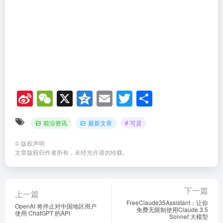
Si
W
X
Q
E
T
分
n
e
z
m
wi
享
前沿资讯
最新文章
# 可灵
a
C
o
ail
tt
W
h
n
er
©
版权声明
文章版权归作者所有，未经允许请勿转载。
ei
at
e
b
o
下一篇
上一篇
FreeClaude35Assistant：让你
OpenAI 将停止对中国地区用户
免费无限制使用Claude 3.5
使用 ChatGPT 的API
Sonnet 大模型