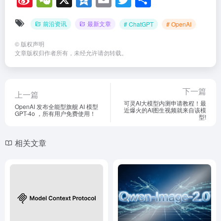
n
e
z
m
wi
享
前沿资讯
最新文章
# ChatGPT
# OpenAI
a
C
o
ail
tt
W
h
n
er
©
版权声明
文章版权归作者所有，未经允许请勿转载。
ei
at
e
b
o
下一篇
上一篇
可灵AI大模型内测申请教程！最
OpenAI 发布全能型旗舰 AI 模型
近爆火的AI图生视频就来自该模
GPT-4o ，所有用户免费使用！
型!
相关文章