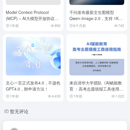
Model Context Protocol
千问发布最新文生图模型
(MCP) – AI大模型开放协议，
Qwen-Image-2.0，支持 1K
让AI 模型能够安全地与本地和
token 超长文字输入
1年前
992
6个月前
742
远程资源进行交互
文心一言正式发布4.0，不逊色
来自清华大学团队《AI赋能教
GPT4.0，附申请方法！
育 ：高考志愿填报工具使用指
南》PDF文档下载！
1年前
4,430
1年前
1,022
暂无评论