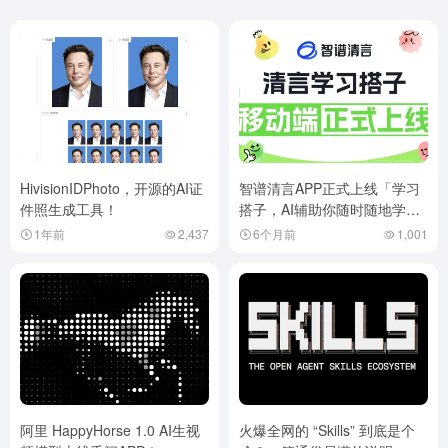
HivisionIDPhoto，开源的AI证
智谱清言APP正式上线「学习
件照生成工具！
搭子，AI辅助你随时随地学
习。
1年前
2,437
6个月前
1,001
阿里 HappyHorse 1.0 AI生视
火爆全网的 “Skills” 到底是个