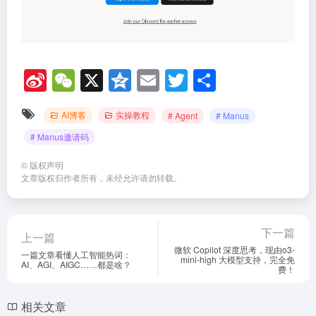
Si
W
X
Q
E
T
分
n
e
z
m
wi
享
AI博客
实操教程
# Agent
# Manus
a
C
o
ail
tt
# Manus邀请码
W
h
n
er
ei
at
e
©
版权声明
文章版权归作者所有，未经允许请勿转载。
b
o
下一篇
上一篇
微软 Copilot 深度思考，现由o3-
一篇文章看懂人工智能热词：
mini-high 大模型支持，完全免
AI、AGI、AIGC……都是啥？
费！
相关文章