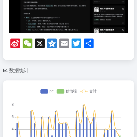
Si
W
X
Q
E
T
分
n
e
z
m
wi
享
a
C
o
ail
tt
W
h
n
er
数据统计
ei
at
e
b
o