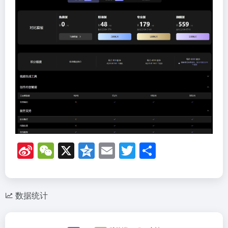
Si
W
X
Q
E
T
分
n
e
z
m
wi
享
a
C
o
ail
tt
W
h
n
er
数据统计
ei
at
e