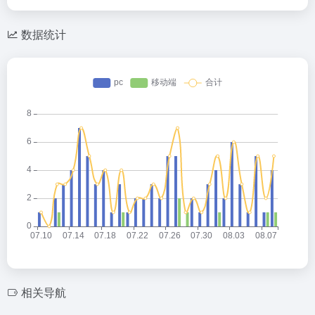
a
C
o
ail
tt
W
h
n
er
数据统计
ei
at
e
b
o
相关导航