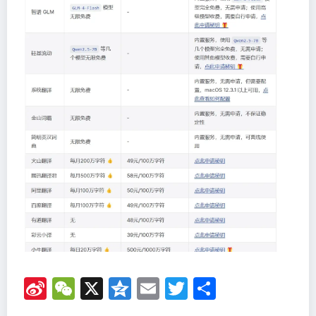
Si
W
X
Q
E
T
分
n
e
z
m
wi
享