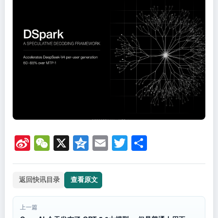
Si
W
X
Q
E
T
分
n
e
z
m
wi
享
a
C
o
ail
tt
返回快讯目录
查看原文
W
h
n
er
ei
at
e
上一篇