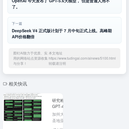
b
OpenAI 今天发布了 GPT-5.6大模型， 但是普通人用不
了。
o
下一篇
DeepSeek V4 正式版计划于 7 月中旬正式上线。高峰期
API价格翻倍
图钉AI致力于优质、实
本文地址
用的网络站点资源收集
https://www.tudingai.com/ainews/5100.html
与分享！
转载请注明
相关快讯
研究称
GPT-4.5
在图灵测
加州大学
试中73%
圣地亚哥
被误认为
分校一项