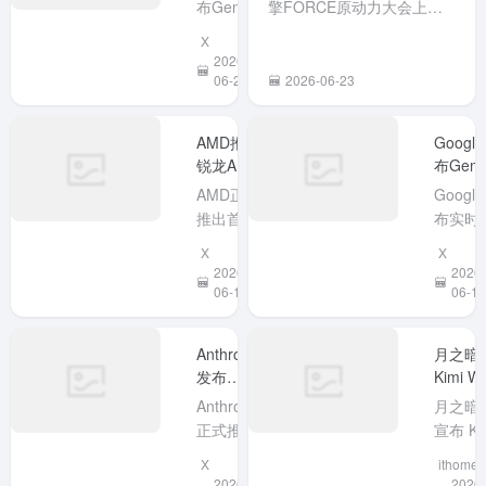
积与Mac
该模型
推理问
Anthropic
月之暗
mini相
70多种
题。对长
发布
Kimi W
近。配备
流式边
文档处理
Claude
Beta 
Anthropic
月之暗
128GB统
译，延
需求的研
Fable 5：
测：本
正式推出
宣布 Ki
一内存和
数秒，
究者和开
Mythos 级
Agent 
Claude
Work B
锐龙AI
保留说
发者极具
X
ithome
模型首次
持 300
Fable 5，
版开启
Max+ 395
语调与
吸引力，
2026-
2026-
公开
Agent 
这是此前
测，这
处理器，
06-10
高。它
06-04
但实际效
作
备受关注
一款面
无需联网
自动语
果与成本
的 Mythos
知识工
即可本地
测和抗
仍需观
暂无评论
网络安全
者的通
运行最高
力，无
察。
大模型的
型本地
2000亿参
说完再
公开版。
Agent
数大模
普通用
官方称其
以 Kimi
型。开箱
通过
能力超越
Code 
即用，预
Googl
以往任何
核，内
置主流框
译App..
公开模
浏览器
架环境，
型，擅长
案和专
起售价
长周期复
数据库
3999美
杂任务。
用户只
元...
为确保通
自然语