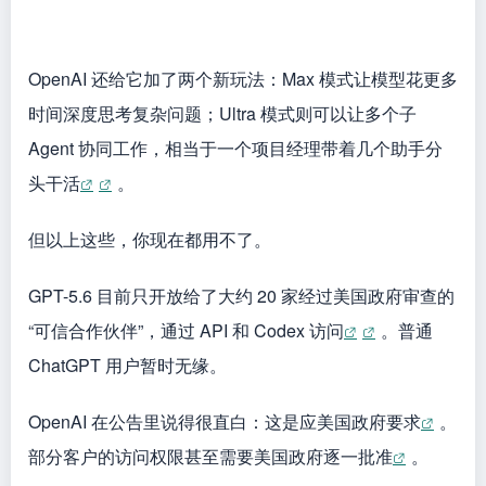
ChatGPT 用户暂时无缘。
OpenAI 在公告里说得很直白：这是应美国政府要求
。
部分客户的访问权限甚至需要美国政府逐一批准
。
CEO 山姆·奥特曼在社交媒体上表达了一种“模型很强但
我们也无奈”的态度
。OpenAI 官方甚至罕见地公开表
示，这种政府准入机制
不应成为长期默认做法
，因为它
会让最好的工具到不了真正需要的人手里
。
为什么 OpenAI 愿意接受？因为 6 月 2 日特朗普政府签
了行政命令，要求对新一代 AI 模型建立上线前的安全评
估机制
。而且就在两周前，Anthropic 的 Claude
Mythos 5 和 Fable 5 因为没走通这套流程，直接被美国
政府下令下架了
。OpenAI 显然不想重蹈覆辙
。