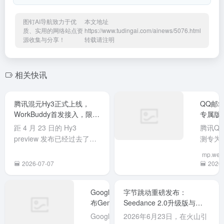
腾讯混元 Hy3 正式版终于发
Mail”
2026-07-07
2026-
布，WorkBuddy 作为首发
Agen
接入平台同步开启为期两周
邮箱身
Google发
字节跳动重磅发布：
的限时免费体验。元宝也同
人邮箱
布Gemini
Seedance 2.0升级版与
步接入且免费开放。 Hy3是
离，解
3.5 Pro：
Seedance 2.5，AI视频生成
一个快慢...
授权主
Google发
2026年6月23日，在火山引
200万上
迈入“导演级”时代
的隐私
布Gemini
擎FORCE原动力大会上，
下文与
持OAu
3.5 Pro模
字节跳动正式推出AI视频生
X
Deep
CLI一
型，上下
成模型的最新力作——
2026-
Think模式
已适配C
文窗口扩
Seedance 2.5，同时强调
06-24
2026-06-23
Claude
展至200
Seedance 2.0的持续升级能
等...
万
力。 Seedance 2.0 升级
AMD推出
Googl
Tokens，
版：原生4K能力上线 本次
锐龙AI
布Gemi
可一次性
升级的...
Halo迷你
3.5 Liv
AMD正式
Googl
处理整本
主机：
Transl
推出首款
布实时
书或长篇
128G统一
70+语
本地AI开
互译模
合同。新
X
X
内存，本
听边译
发迷你主
Gemini
增Deep
2026-
2026-
地跑200B
留原声
机“锐龙AI
Live
Think模式
06-16
06-11
大模型
Halo”，体
Transl
解决复杂