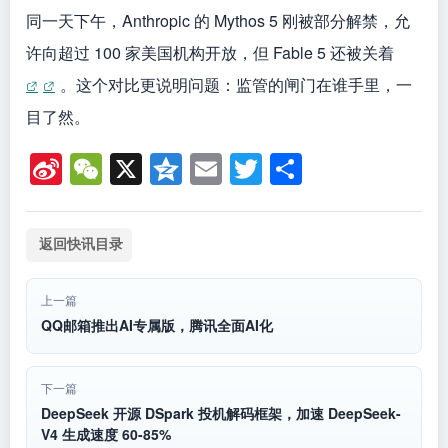
b
QQ邮箱推出AI专属版，腾讯全面AI化
o
下一篇
DeepSeek 开源 DSpark 投机解码框架，加速 DeepSeek-
V4 生成速度 60-85%
图钉AI导航致力于优
本文地址
质、实用的网络站点资
https://www.tudingai.com/ainews/5076.html
源收集与分享！
转载请注明
相关快讯
腾讯混元Hy3正式上线，
QQ邮箱
WorkBuddy首发接入，限时
专属版
两周免费体验！
面AI化
距 4 月 23 日的 Hy3
腾讯Q
preview 发布已经过去了两
测专为AI
个半月，今天（7 月 6 日）
设计的“A
mp.weix