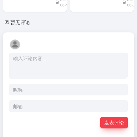
用安全，
描述目
公开版加
标，即
入了严格
自动拆
防护，网
任务、
发表评论
络操作权
用工具
限低于专
交付文
供版，防
档。其
止滥...
大亮点..