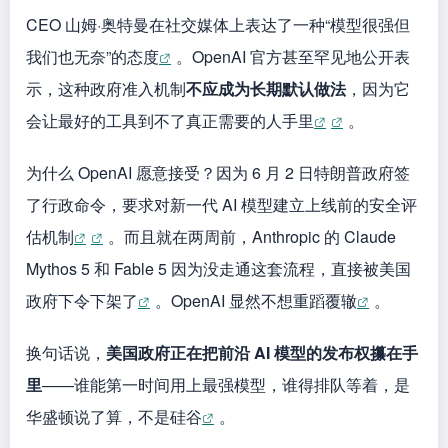
换句话说，
美国政府正在把前沿 AI 模型的发布权攥在手
里
——谁能第一时间用上最强模型，谁得排队等着，是
华盛顿说了算，不是硅谷
。
同一天下午，Anthropic 的 Mythos 5 刚被部分解禁，允
许向超过 100 家美国机构开放，但 Fable 5 还被关着
。这个对比更说明问题：监管的闸门在谁手里，一
目了然。
Si
W
X
Q
E
T
分
n
e
z
m
wi
享
a
C
o
ail
tt
返回快讯目录
W
h
n
er
ei
at
e
上一篇