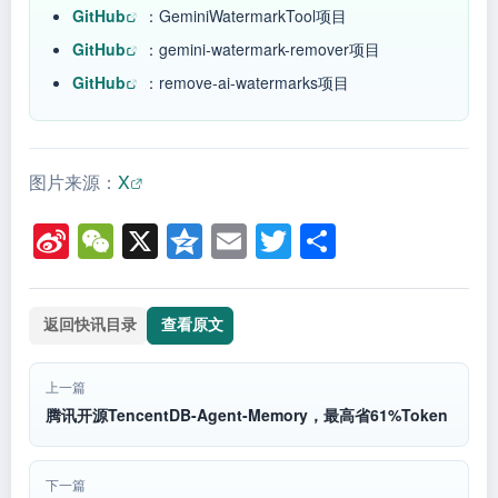
GitHub
：GeminiWatermarkTool项目
GitHub
：gemini-watermark-remover项目
GitHub
：remove-ai-watermarks项目
图片来源：
X
Si
W
X
Q
E
T
分
n
e
z
m
wi
享
a
C
o
ail
tt
返回快讯目录
查看原文
W
h
n
er
ei
at
e
上一篇
b
腾讯开源TencentDB-Agent-Memory，最高省61%Token
o
下一篇