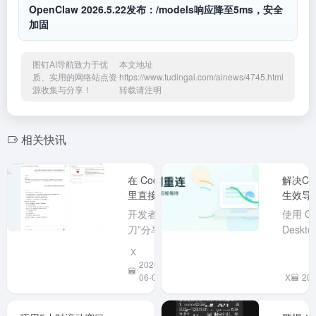
OpenClaw 2026.5.22发布：/models响应降至5ms，安全
加固
图钉AI导航致力于优
本文地址
质、实用的网络站点资
https://www.tudingai.com/ainews/4745.html
源收集与分享！
转载请注明
相关快讯
在 Codex
解决Codex
里直接唤
生效导
起 Claude
Reconne
开发者“刀
使用 Co
Code：一
1/5重
刀”分享了
Deskt
个窗口搞
决思路
一个实用
重连无
X
定规划与
技巧：在
能是代
2026-
执行
Codex 的
作为桌
06-06
X
202
终端中输
不会像
入 claude
自动读