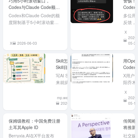
巧用5小时滚动窗口，
警惕！
-p 直接唤
理，而
Codex与Claude Code额度
Codex
起 Claude
在环境
变相翻倍技巧
新触发
Codex和Claude Code的额
多位用
Code，实
HTTP_
次验证
度限制基于5小时滚动窗
反馈，
现两者的
HTTPS
接码注
口，且窗口结束后不会自动
用接码
无缝协
没设这
X
账号或
重置，需发消息才触发新窗
台注册
作。
它就会
2026-
接报废
口。利用此机制，可在工作
Codex
X
2026-06-03
Codex 负
最终...
05-31
前3小时通过自动化发消息
号在更
责快速执
提前触发窗口，使核心工作
并重新
行，
Skill怎么写，
用Open
时间内经历一次额度重置，
录时，
Claude 负
Skill目录结构和
Codex
变相获得双倍额度。注意5
统会要
责复杂架
参数详解
动化配
写AI Skill别一上
X用户
小时窗口上还...
二次手
构规划，
Mac开
来就搞复杂，最
阳乔木
号验证
无需切换
环境，
小结构只需一个
享，利
由于无
窗口。注
X
发者实
文件夹加
OpenA
再次获
意此方式
mp.weixin.qq.com
2026-
分享
SKILL.md。核
Codex
2026-05-26
原接码
05-18
需自备
心参数name要
具在新
码，账
Claude...
稳定，
Mac上
将直接
保姆级教程：中国免费注册
传闻称谷
description必须
过自然
废。目
土耳其Apple ID
将推新G
写清“何时用”。
言指令
尚不确
模型，
Berryxia.AI在X平台发布
社交媒
正文建议按SOP
动化安
这是偶