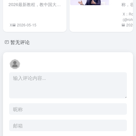
标GPT-
2026最新教程，教中国大陆
称，谷
格式写明目标、
开发环
Bug还
用户免费注册土耳其地区
在即将
步骤和规则，复
境，如
官方风
X：Roha
Apple ID，声称成功率近
I/O大
杂时再扩展
npm和
升级，
(@rohan
100%。教程包括注册国区
新的Ge
X
2026-05-15
scripts等目录。
GitHub
2026-
议接码
ID、网页转区、手机切换等
型，其
这种渐进式设计
CLI。
册用户
步骤，需使用全局网络和地
认为可与
能大幅...
提升环
勿升级
暂无评论
址生成工具。适合想访问土
5.5匹
搭建效
退出登
耳其App Store的用...
歌官方
率，但
录。
实此具
先安装
对比，
Codex
重点展
CLI并
Gemi
API密
族的进
且AI生
新。
命令需
工检查
靠性。