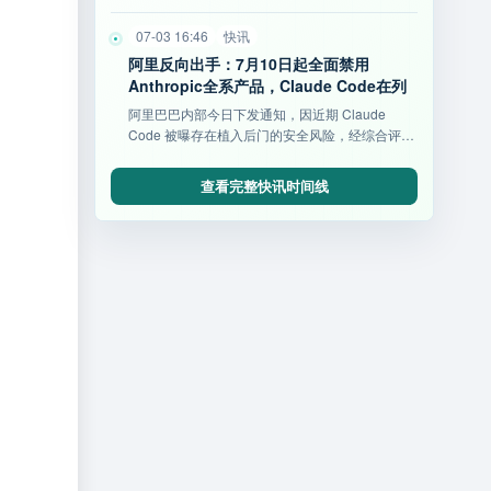
耗时缩短34%及高性价比开源等亮点，重塑AI办公
新标杆。
07-03 16:46
快讯
阿里反向出手：7月10日起全面禁用
Anthropic全系产品，Claude Code在列
阿里巴巴内部今日下发通知，因近期 Claude
Code 被曝存在植入后门的安全风险，经综合评估
后将其列入高
查看完整快讯时间线