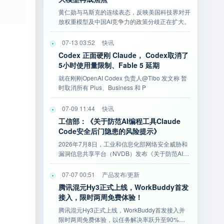
黄仁勋与马斯克的连续表态，反映美国科技界对开
放权重模型及中国AI竞争力的政策分歧正在扩大。
07-13 03:52
快讯
Codex 正面硬刚 Claude， Codex取消了
5小时使用量限制、Fable 5 延期
就在刚刚OpenAI Codex 负责人@Tibo 发文称 暂
时取消所有 Plus、Business 和 P
07-09 11:44
快讯
工信部：《关于防范AI编程工具Claude
Code安全后门隐患的风险提示》
2026年7月8日，工业和信息化部网络安全威胁和
漏洞信息共享平台（NVDB）发布《关于防范AI编
程工具Cla
07-07 00:51
产品发布/更新
腾讯混元Hy3正式上线，WorkBuddy首发
接入，限时两周免费体验！
腾讯混元Hy3正式上线，WorkBuddy首发接入并
限时两周免费体验，以任务解决率跃升至90%、