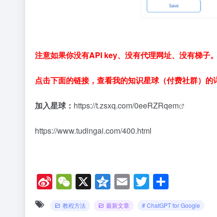
注意如果你没有API key、没有代理网址、没有
点击下面的链接，查看我的知识星球（付费社群）的
加入星球：
https://t.zsxq.com/0eeRZRqem
https://www.tudingai.com/400.html
Si
W
X
Q
E
T
分
n
e
z
m
wi
享
教程方法
最新文章
# ChatGPT for Google
a
C
o
ail
tt