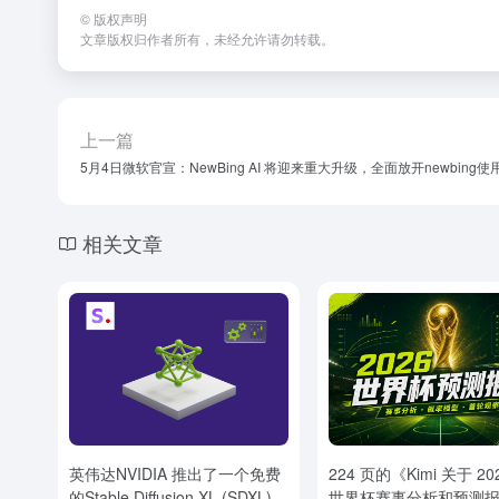
W
h
n
er
©
版权声明
文章版权归作者所有，未经允许请勿转载。
ei
at
e
b
o
上一篇
5月4日微软官宣：NewBing AI 将迎来重大升级，全面放开newbing
相关文章
英伟达NVIDIA 推出了一个免费
224 页的《Kimi 关于 20
的Stable Diffusion XL (SDXL)
世界杯赛事分析和预测报