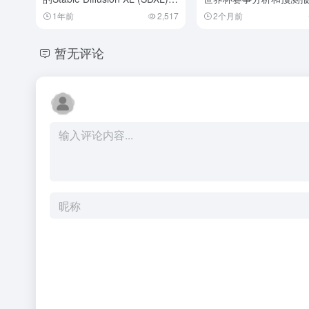
在线AI绘画网站！
预测德国是冠军？
1年前
2,517
2个月前
暂无评论