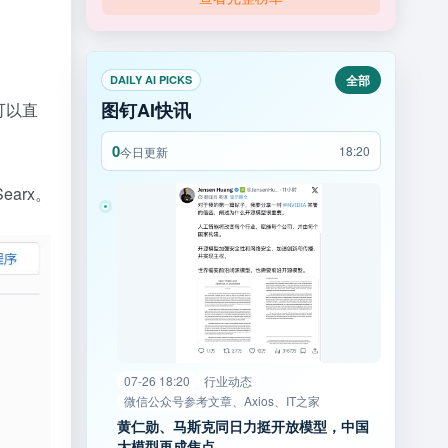
全部
DAILY AI PICKS
图钉AI快讯
可以直
0
18:20
今日更新
Searx。
07-26 18:20
行业动态
微信公众号参考文章、Axios、IT之家
黄仁勋、马斯克同日力挺开放模型，中国
大模型再成焦点