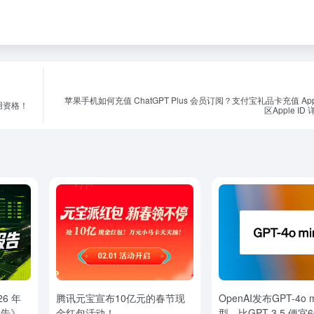
苹果手机如何充值 ChatGPT Plus 会员订阅？支付宝礼品卡充值 App S
使用资格！
区Apple I
26 年
腾讯元宝宣布10亿元的春节现
OpenAI发布GPT-4o m
告》AI
金红包活动！
型，比GPT-3.5 便宜