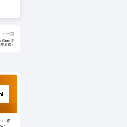
下一篇
tore 美
D 详细教程！
ini 模
60%，优