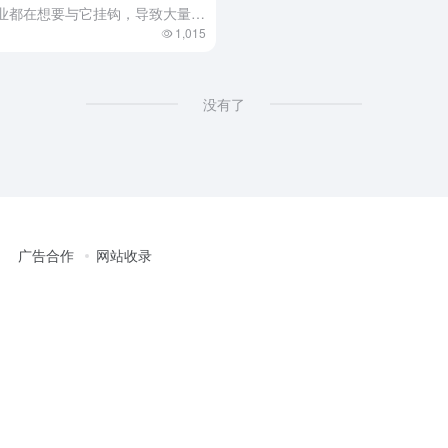
最近DeepSeek真的太火了各行各业都在想要与它挂钩，导致大量的用户涌入DeepSeek，另外还有一些外国佬对它进行网络攻击。这几天DeepSeek总是出现“服务器繁忙”和“回答速度慢”的情况。 今...
1,015
没有了
广告合作
网站收录