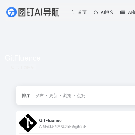
首页
AI博客
A
GitFluence
共 1 篇网址
排序
发布
更新
浏览
点赞
GitFluence
AI帮你找快速找到正确git命令