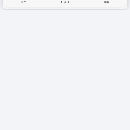
广告合作
网站收录
首页
AI快讯
我的
商务合作
Copyright © 2026
图钉AI导航
豫ICP备2023015936号-1