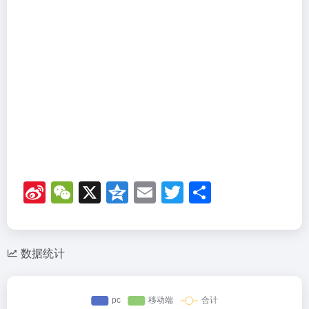
Si
W
X
Q
E
T
分
n
e
z
m
wi
享
a
C
o
ail
tt
W
h
n
er
数据统计
ei
at
e
b
o