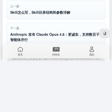
ei
at
e
上一篇
b
Skill怎么写，Skill目录结构和参数详解
o
下一篇
Anthropic 发布 Claude Opus 4.8：更诚实，支持数百子
智能体并行
图钉AI致力于优质、实
本文地址
首页
AI快讯
我的
用的网络站点资源收集
https://www.tudingai.com/ainews/4830.html
与分享！
转载请注明
相关快讯
没有相关内容!