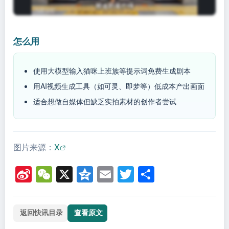
怎么用
使用大模型输入猫咪上班族等提示词免费生成剧本
用AI视频生成工具（如可灵、即梦等）低成本产出画面
适合想做自媒体但缺乏实拍素材的创作者尝试
图片来源：
X
Si
W
X
Q
E
T
分
n
e
z
m
wi
享
a
C
o
ail
tt
返回快讯目录
查看原文
W
h
n
er