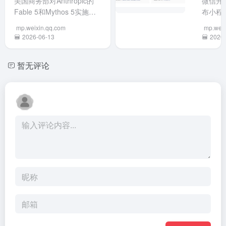
美国商务部对Anthropic的
微信开
安全后
环境下卸
价格翻倍...
Codex
开发双
Fable 5和Mythos 5实施出
布小程
隐...
载
能观察
口管制，禁止境外出口及境
信AI
Anthropic
习并自
mp.weixin.qq.com
mp.weix
内外国人访问。因无法按国
提供自
全系产
生成可
2026-06-13
2026-
籍精确切分用户，Anthropic
（授权
品，包括
用的Skil
被迫对所有客户全面下线这
码，AI
Claude
技能，
暂无评论
两款模型。导火索疑似某公
作）和
Code 及
次遇到
司声称越狱模型，政府仅提
（自主
Sonne...
同任务
供口头证据。目前...
核）。
可自动
程序可
行。适
调用，
报销填
无法被
表、文
前处于
归档等
段，普
复工作
无法体
注意录
与否不
时切勿
服务。
入密码..