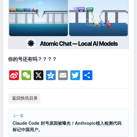
你的号还有吗？？？？
Si
W
X
Q
E
T
分
n
e
z
m
wi
享
a
C
o
ail
tt
返回快讯目录
W
h
n
er
ei
at
e
上一篇
b
Claude Code 封号原因被曝光！Anthropic植入检测代码
标记中国用户。
o