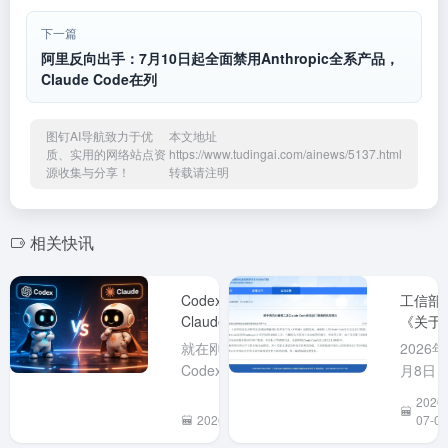
下一篇
阿里反向出手：7月10日起全面禁用Anthropic全系产品，
Claude Code在列
图钉AI导航致力于优
本文地址
质、实用的网络站点资
https://www.tudingai.com/ainews/5137.html
源收集与分享！
转载请注明
相关快讯
Codex 正面硬刚
工信部
Claude， Codex取
《关于
消了5小时使用量限
范AI编
就在刚刚OpenAI
2026年
制、Fable 5 延期
工具
Codex 负责人
月8日
Claude
@Tibo 发文称 暂时
业和信
2026-
Code
取消所有 Plus、
化部网
2026-07-13
07-09
后门隐
Business 和 Pro 计
安全威
的风险