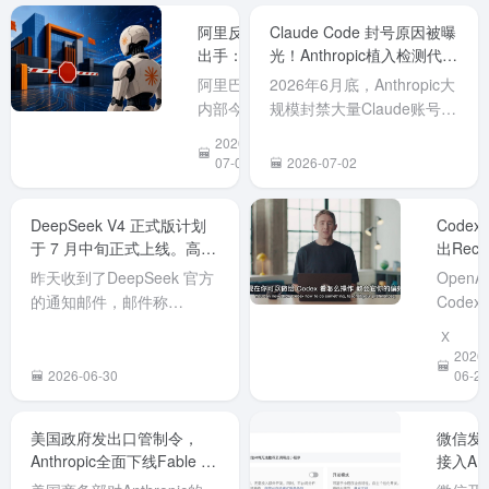
划的 5 小时使用时
和漏洞
示》
阿里反向
Claude Code 封号原因被曝
长限制。 我去打开
息共享
出手：7月
光！Anthropic植入检测代码
我的
台
10日起全
标记中国用户。
ChatGPT（codex）
（NVD
阿里巴巴
2026年6月底，Anthropic大
面禁用
在使用量页面确实
发布《
内部今日
规模封禁大量Claude账号
Anthropic
不见了 5小时使用时
于防范A
下发通
（包括付费Claude Max用
2026-
全系产
长限制。 终于可
编程工
知，因近
户），许多中国开发者或使
07-03
2026-07-02
品，
以...
Claude
期 Claude
用中转代理的用户无预警被
Claude
Code
Code 被
封。 Reddit用户
Code在列
DeepSeek V4 正式版计划
Codex
后门隐
曝存在植
（LegitMichel777等）对
于 7 月中旬正式上线。高峰
出Reco
的风险
入后门的
Claude Code（CLI工具...
期API价格翻倍
&
示》。
安全风
昨天收到了DeepSeek 官方
OpenA
Repla
告指出
险，经综
的通知邮件，邮件称
Codex
演示一
美国
合评估后
DeepSeek V4 正式版计划
出Reco
X
操作，A
Anthrop
将其列入
于 7 月中旬正式上线。 同
& Repl
2026-
自动生
公司开
高风险软
时，为了更合理地配置资
功能，
2026-06-30
06-20
Skill替
的AI编
件名单。7
源、提升服务稳定性，正式
户只需
干活
工具
月 10 日
版发布后将同步调整API定
电脑上
美国政府发出口管制令，
微信发
Claude
起，全员
价策略，引入峰谷定价机
动演示
Anthropic全面下线Fable 5
接入AI
Code
须在办公
制。具体调整如下： 高峰期
遍操作
与Mythos 5
引，提