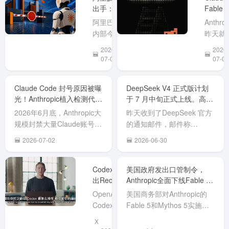
出手：7月
Fable 5
我的
台
10日起全
强势回
ChatGPT（codex）
（NVD
阿里巴巴
Anthrop
面禁用
归！但
在使用量页面确实
发布《
内部今日
昨天就
Anthropic
号没了
不见了 5小时使用时
于防范A
下发通
布 Clau
2026-
2026-
全系产
长限制。 终于可
编程工
知，因近
Fable 
07-03
07-02
品，
以...
Claude
期 Claude
模型将
Claude
Code
Code 被
今日重
Code在列
Claude Code 封号原因被曝
DeepSeek V4 正式版计划
后门隐
曝存在植
部署上
光！Anthropic植入检测代码
于 7 月中旬正式上线。高峰
的风险
入后门的
线，目
标记中国用户。
期API价格翻倍
示》。
安全风
已经可
2026年6月底，Anthropic大
昨天收到了DeepSeek 官方
告指出
险，经综
在Clau
规模封禁大量Claude账号
的通知邮件，邮件称
美国
合评估后
中正常
（包括付费Claude Max用
DeepSeek V4 正式版计划
2026-07-02
2026-06-30
Anthrop
将其列入
用，限
户），许多中国开发者或使
于 7 月中旬正式上线。 同
公司开
高风险软
Pro、
用中转代理的用户无预警被
时，为了更合理地配置资
的AI编
件名单。7
Max、
封。 Reddit用户
源、提升服务稳定性，正式
Codex推
美国政府发出口管制令，
工具
月 10 日
Team 
（LegitMichel777等）对
出Record
版发布后将同步调整API定
Anthropic全面下线Fable 5
Claude
起，全员
&
与Mythos 5
「高级
Claude Code（CLI工具...
价策略，引入峰谷定价机
OpenAI的
美国商务部对Anthropic的
Replay：
Code
须在办公
版」
制。具体调整如下： 高峰期
Codex推
Fable 5和Mythos 5实施出
演示一遍
安全后
环境下卸
Enterpr
价格翻倍...
出Record
口管制，禁止境外出口及境
X
操作，AI
隐...
载
订阅用
& Replay
内外国人访问。因无法按国