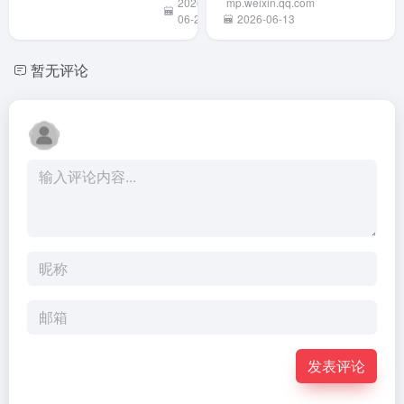
2026-
mp.weixin.qq.com
自动生成
Anthropic
户。 在
功能，用
籍精确切分用户，Anthropic
06-20
2026-06-13
Skill替你
全系产
月7日
户只需在
被迫对所有客户全面下线这
干活
品，包括
Fable 
电脑上手
两款模型。导火索疑似某公
暂无评论
Claude
使用量
动演示一
司声称越狱模型，政府仅提
Code 及
套...
遍操作，
供口头证据。目前...
Sonne...
Codex就
能观察学
习并自动
生成可复
用的Skill
技能，下
次遇到相
同任务即
可自动执
行。适合
报销填
表、文件
归档等重
发表评论
复工作，
注意录制