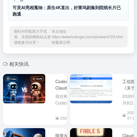
可灵AI亮相戛纳：原生4K直出，好莱坞剧集到院线长片已
跑通
图钉AI导航致力于优
本文地址
质、实用的网络站点资
https://www.tudingai.com/ainews/4729.html
源收集与分享！
转载请注明
相关快讯
Codex 正面硬刚
工信部
Claude， Codex取
《关于
消了5小时使用量限
范AI编
就在刚刚OpenAI
2026年
制、Fable 5 延期
工具
Codex 负责人
月8日
Claude
@Tibo 发文称 暂时
业和信
2026-
Code
取消所有 Plus、
化部网
2026-07-13
07-09
后门隐
Business 和 Pro 计
安全威
的风险
划的 5 小时使用时
和漏洞
示》
阿里反向
Claude
长限制。 我去打开
息共享