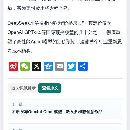
后，实际支付费用将大幅下降。
DeepSeek此举被业内称为“价格屠夫”，其定价仅为
OpenAI GPT-5.5等国际顶尖模型的几十分之一，彻底重
塑了高性能Agent模型的定价预期，迫使整个行业重新思
考成本结构。
Si
W
X
Q
E
T
分
n
e
z
m
wi
享
a
C
o
ail
tt
返回快讯目录
查看原文
W
h
n
er
ei
at
e
上一篇
b
谷歌发布Gemini Omni模型，激发多模态创意作品
o
下一篇