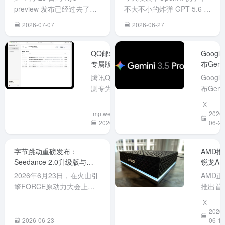
preview 发布已经过去了两
不大不小的炸弹 GPT-5.6 系
个半月，今天（7 月 6 日）
列发布了。 GPT-5.6 系列
2026-07-07
2026-06-27
腾讯混元 Hy3 正式版终于发
包括三款模型，名字挺有意
布，WorkBuddy 作为首发
思：Sol（太阳）、
接入平台同步开启为期两周
Terra（地球）、Luna（月
QQ邮箱推出AI
Googl
的限时免费体验。元宝也同
专属版，腾讯全
亮）。 三款各有分工： Sol
布Gemi
面AI化
3.5 Pr
步接入且免费开放。 Hy3是
是旗舰，最强大，面向复杂
腾讯QQ邮箱内
Googl
200万
一个快慢...
推理、科研...
测专为AI Agent
布Gemi
下文与
设计的“Agently
3.5 Pr
X
Deep
Mail”。它为
型，上
mp.weixin.qq.com
2026-
Think
Agent提供独立
文窗口
2026-06-25
06-24
邮箱身份，与个
展至20
人邮箱数据隔
万
字节跳动重磅发布：
AMD推
离，解决了以往
Token
Seedance 2.0升级版与
锐龙AI
授权主邮箱带来
可一次
Seedance 2.5，AI视频生成
Halo迷
2026年6月23日，在火山引
AMD正
的隐私风险。支
处理整
迈入“导演级”时代
主机：
擎FORCE原动力大会上，
推出首
持OAuth授权及
书或长
128G
字节跳动正式推出AI视频生
本地AI
CLI一键配置，
合同。
X
内存，
成模型的最新力作——
发迷你
已适配Cursor、
增Deep
2026-
地跑20
Seedance 2.5，同时强调
机“锐龙
2026-06-23
Claude Code
Think
06-16
大模型