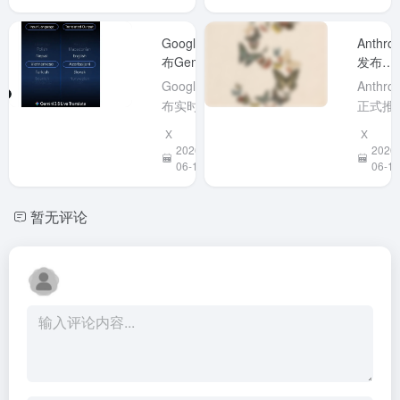
Seedance 2.0的持续升级能
Halo”
等...
解决复
力。 Seedance 2.0 升级
积与Ma
推理问
Google发
Anthrop
版：原生4K能力上线 本次
mini相
题。对
布Gemini
发布
升级的...
近。配
文档处
3.5 Live
Claude
Google发
Anthrop
128G
需求的
Translate：
Fable 
布实时语音
正式推
一内存
究者和
70+语言边
Mythos
互译模型
Claude
锐龙AI
发者极
X
X
听边译，保
模型首
Gemini 3.5
Fable 
Max+ 3
吸引力
2026-
2026-
留原声音调
公开
Live
这是此
06-11
处理器
06-10
但实际
Translate。
备受关
无需联
果与成
该模型支持
的 Myth
即可本
仍需观
暂无评论
70多种语言
网络安
运行最
察。
流式边听边
大模型
2000
译，延迟仅
公开版
数大模
数秒，并能
官方称
型。开
保留说话人
能力超
即用，
语调与音
以往任
置主流
高。它具备
公开模
架环境
自动语言检
型，擅
起售价
测和抗噪能
长周期
3999美
力，无需等
杂任务