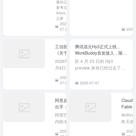
微信公众号
型再成焦
放权重模
取消所有
参考文章、
点
型，马斯
Busine
Axios、IT
之家
克随后转
划的 5
2026-
发力挺。
长限制
07-26
2026-
事件发生
我的
在中国开
ChatG
源大模型
在使用
工信部：
腾讯混元Hy3正式上线，
引发美国
不见了
《关于防
WorkBuddy首发接入，限时
政策争论
长限制
范AI编程
两周免费体验！
2026年7
距 4 月 23 日的 Hy3
之际。
工具
以...
月8日，工
preview 发布已经过去了两
Claude
业和信息
个半月，今天（7 月 6 日）
2026-
Code安全
化部网络
腾讯混元 Hy3 正式版终于发
07-09
2026-07-07
后门隐患
安全威胁
布，WorkBuddy 作为首发
的风险提
和漏洞信
接入平台同步开启为期两周
示》
阿里反向
Claude
息共享平
的限时免费体验。元宝也同
出手：7月
Fable 5
台
步接入且免费开放。 Hy3是
10日起全
强势回
（NVDB）
一个快慢...
阿里巴巴
Anthrop
面禁用
归！但
发布《关
内部今日
昨天就
Anthropic
号没了
于防范AI
下发通
布 Clau
2026-
2026-
全系产
编程工具
知，因近
Fable 