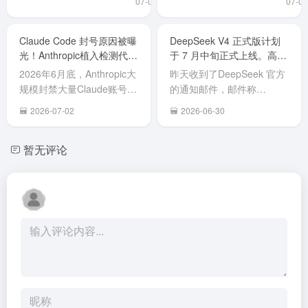
07-03
07-02
品，
Claude
期 Claude
模型将
Claude
Code安全
Code 被
今日重
Code在列
Claude Code 封号原因被曝
DeepSeek V4 正式版计划
后门隐患
曝存在植
部署上
光！Anthropic植入检测代码
于 7 月中旬正式上线。高峰
的风险提
入后门的
线，目
标记中国用户。
期API价格翻倍
示》。公
安全风
已经可
2026年6月底，Anthropic大
昨天收到了DeepSeek 官方
告指出，
险，经综
在Clau
规模封禁大量Claude账号
的通知邮件，邮件称
美国
合评估后
中正常
（包括付费Claude Max用
DeepSeek V4 正式版计划
2026-07-02
2026-06-30
Anthropic
将其列入
用，限
户），许多中国开发者或使
于 7 月中旬正式上线。 同
公司开发
高风险软
Pro、
用中转代理的用户无预警被
时，为了更合理地配置资
的AI编程
暂无评论
件名单。7
Max、
封。 Reddit用户
源、提升服务稳定性，正式
工具
月 10 日
Team 
（LegitMichel777等）对
版发布后将同步调整API定
Claude
起，全员
「高级
Claude Code（CLI工具...
价策略，引入峰谷定价机
Code存在
须在办公
版」
制。具体调整如下： 高峰期
安全后门
环境下卸
Enterpr
价格翻倍...
隐...
载
订阅用
Anthropic
户。 在
全系产
月7日
品，包括
Fable 
Claude
使用量
Code 及
套...