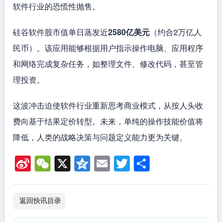
软件行业的恐慌性抛售。
硅谷软件股市值单日蒸发近
2580亿美元
（约合2万亿人
民币）。该应用能够根据用户指示操作电脑、应用程序
和网络完成复杂任务，如整理文件、修改代码，甚至管
理投资。
这波冲击迫使软件行业重新思考商业模式，从按人头收
费向基于结果定价转型。未来，单纯的操作技能价值将
降低，人类的战略决策与问题定义能力更为关键。
Si
W
X
Q
E
T
分
n
e
z
m
wi
享
a
C
o
ail
tt
返回快讯目录
W
h
n
er