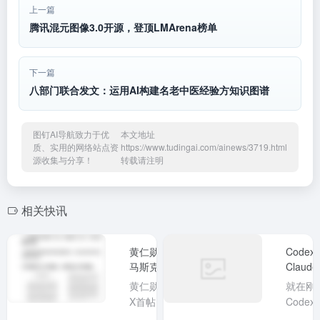
ei
at
e
上一篇
b
腾讯混元图像3.0开源，登顶LMArena榜单
o
下一篇
八部门联合发文：运用AI构建名老中医经验方知识图谱
图钉AI导航致力于优
本文地址
质、实用的网络站点资
https://www.tudingai.com/ainews/3719.html
源收集与分享！
转载请注明
相关快讯
黄仁勋、
Code
马斯克同
Claud
日力挺开
消了5
黄仁勋在
就在刚刚
放模型，
制、Fab
X首帖呼
Code
中国大模
吁支持开
@Tib