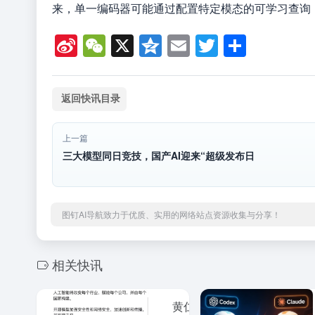
来，单一编码器可能通过配置特定模态的可学习查询
Si
W
X
Q
E
T
分
n
e
z
m
wi
享
a
C
o
ail
tt
返回快讯目录
W
h
n
er
ei
at
e
上一篇
b
三大模型同日竞技，国产AI迎来“超级发布日
o
图钉AI导航致力于优质、实用的网络站点资源收集与分享！
相关快讯
黄仁勋、