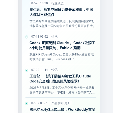
07-26 18:20
行业动态
黄仁勋、马斯克同日力挺开放模型，中国
大模型再成焦点
黄仁勋与马斯克的连续表态，反映美国科技界对开
放权重模型及中国AI竞争力的政策分歧正在扩大。
07-13 03:52
快讯
Codex 正面硬刚 Claude， Codex取消了
5小时使用量限制、Fable 5 延期
就在刚刚OpenAI Codex 负责人@Tibo 发文称 暂
时取消所有 Plus、Business 和 P
07-09 11:44
快讯
工信部：《关于防范AI编程工具Claude
Code安全后门隐患的风险提示》
2026年7月8日，工业和信息化部网络安全威胁和
漏洞信息共享平台（NVDB）发布《关于防范AI编
程工具Cla
07-07 00:51
产品发布/更新
腾讯混元Hy3正式上线，WorkBuddy首发