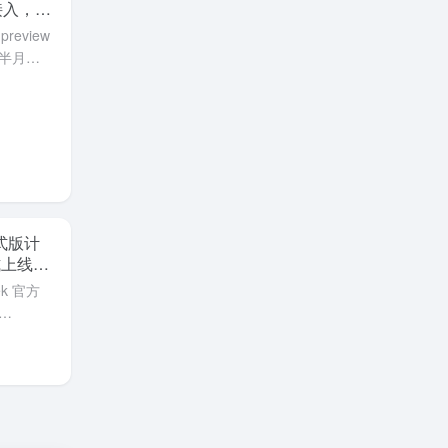
发接入，限
！
preview
半月，
腾讯混元
布，
首发接入平
的限时
步接入
是一个快
正式版计
式上线。
倍
k 官方
式版计划于
 同时，
源、提
版发布
价策略，
具体调