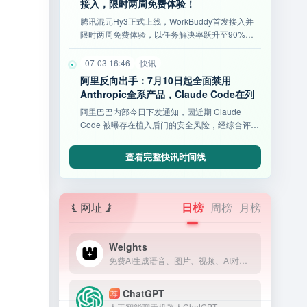
接入，限时两周免费体验！
腾讯混元Hy3正式上线，WorkBuddy首发接入并
限时两周免费体验，以任务解决率跃升至90%、
耗时缩短34%及高性价比开源等亮点，重塑AI办公
新标杆。
07-03 16:46
快讯
阿里反向出手：7月10日起全面禁用
Anthropic全系产品，Claude Code在列
阿里巴巴内部今日下发通知，因近期 Claude
Code 被曝存在植入后门的安全风险，经综合评估
后将其列入高
查看完整快讯时间线
网址
日榜
周榜
月榜
Weights
免费AI生成语音、图片、视频、AI对话、模型训练等等！让你与各种类型的 AI 进行创作的社交平台。
ChatGPT
荐
人工智能聊天机器人ChatGPT