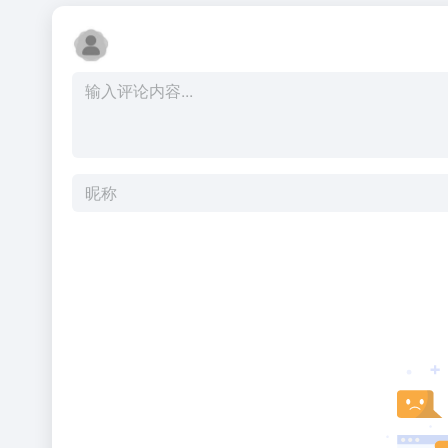
全风险，
经综合评
估后将其
列入高风
险软件名
单。7 月
10 日起，
全员须在
办公环境
下卸载
Anthropic
全系产
品，包括
Claude
Code 及
Sonne...