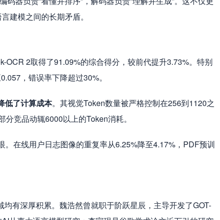
编码器负责“看懂并排序”，解码器负责“理解并生成”。这不仅更
语言建模之间的长期矛盾。
Seek-OCR 2取得了91.09%的综合得分，较前代提升3.73%。特别
.057，错误率下降超过30%。
降低了计算成本
。其视觉Token数量被严格控制在256到1120之
低于部分竞品动辄6000以上的Token消耗。
亮眼。在线用户日志图像的重复率从6.25%降至4.17%，PDF预训
域均有深厚积累。魏浩然曾就职于阶跃星辰，主导开发了GOT-