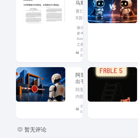
马斯克同
日力挺开
黄仁勋在
放模型，
X首帖呼
中国大模
吁支持开
微信公众号
型再成焦
放权重模
参考文章、
点
型，马斯
Axios、IT
之家
克随后转
2026-
发力挺。
07-26
事件发生
在中国开
源大模型
阿里反向
引发美国
出手：7
政策争论
月10日起
阿里巴巴
之际。
全面禁用
内部今日
Anthropic
下发通
2026-
全系产
知，因近
07-03
品，
期 Claude
Claude
Code 被曝
Code在
暂无评论
存在植入
列
后门的安