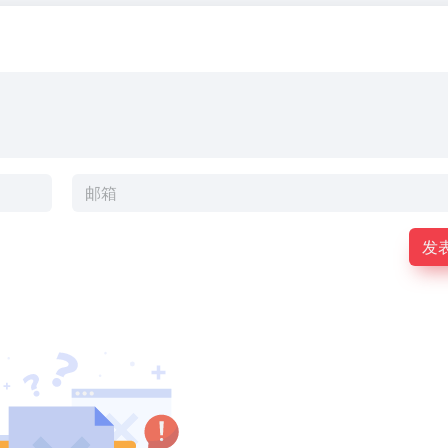
Anthropic
已经可以
整如下： 高峰期价格翻
公司开发
在Claude
的AI编程
中正常使
工具
用，限
Claude
Pro、
Code存在
Max、
安全后门
Team 和
隐...
「高级
版」
Enterprise
订阅用
发
户。 在7
月7日之前
Fable 5的
使用量为
套...