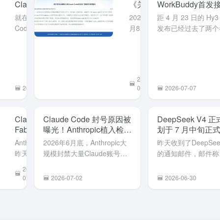
Claude， Codex
《关于防
WorkBuddy首
取消了5小时使用
范AI编程
时两周免费体验
就在刚刚OpenAI
2026年7
距 4 月 23 日的 Hy3 
量限制、Fable 5
工具
Codex 负责人
月8日，工
发布已经过去了两个
延期
Claude
@Tibo 发文称 暂时
业和信息
今天（7 月 6 日）
Code安
取消所有 Plus、
化部网络
Hy3 正式版终于发
全后门隐
Business 和 Pro 计
安全威胁
WorkBuddy 作为
患的风险
划的 5 小时使用时
和漏洞信
台同步开启为期两周
提示》
2026-
长限制。 我去打开
息共享平
免费体验。元宝也同
2026-07-13
07-09
2026-07-07
我的
台
且免费开放。 Hy3
ChatGPT（codex）
（NVDB）
慢...
在使用量页面确实
发布《关
Claude
Claude Code 封号原因被
DeepSeek V4 
不见了 5小时使用时
于防范AI
Fable 5
曝光！Anthropic植入检测
划于 7 月中旬正
长限制。 终于可
编程工具
强势回
代码标记中国用户。
高峰期API价格翻
Anthropic
2026年6月底，Anthropic大
昨天收到了DeepSee
以...
Claude
归！但我
昨天就宣
规模封禁大量Claude账号
的通知邮件，邮件称
Code安全
号没了~
布 Claude
（包括付费Claude Max用
DeepSeek V4 正
后门隐患
2026-
Fable 5大
户），许多中国开发者或使
7 月中旬正式上线。
07-02
2026-07-02
2026-06-30
的风险提
模型将于
用中转代理的用户无预警被
为了更合理地配置资
示》。公
今日重新
封。 Reddit用户
升服务稳定性，正式
告指出，
部署上
（LegitMichel777等）对
后将同步调整API定
美国
线，目前
Claude Code（CLI工具...
引入峰谷定价机制。