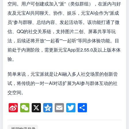
空间。用户可创建或加入”派”（类似群组），在派内与好
友及元宝AI共同聊天、协作、娱乐，元宝AI会作为”派成
员”参与群聊、总结内容、发起活动等。该功能打通了微
信、QQ的社交关系链，支持图片二创、屏幕共享等玩
法，后续还将开放”一起看””一起听”等同步体验功能。目
前处于内测阶段，需更新元宝App至2.55.0及以上版本体
验。
简单来说，元宝派就是让AI融入多人社交场景的创新尝
试，将传统的一对一AI对话扩展为AI参与群体互动的社
交空间。
Si
W
X
Q
E
T
分
n
e
z
m
wi
享
a
C
o
ail
tt
返回快讯目录