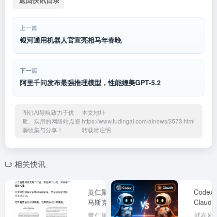
W
h
n
er
ei
at
e
上一篇
b
银河通用机器人官宣亮相马年春晚
o
下一篇
阿里千问发布最强推理模型，性能媲美GPT-5.2
图钉AI导航致力于优
本文地址
质、实用的网络站点资
https://www.tudingai.com/ainews/3573.html
源收集与分享！
转载请注明
相关快讯
黄仁勋、
Code
马斯克同
Claud
日力挺开
消了5
黄仁勋在
就在刚刚