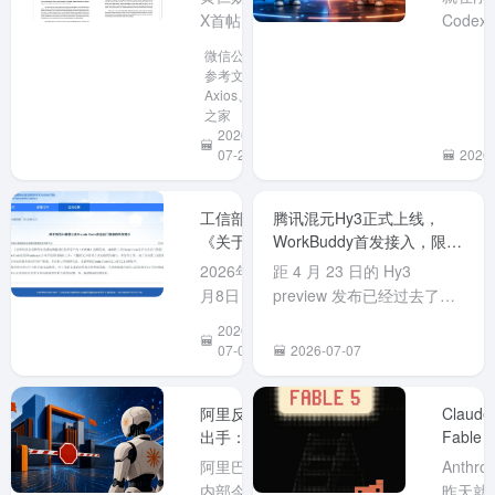
放模型，
制、Fab
X首帖呼
Code
中国大模
吁支持开
@Tib
微信公众号
型再成焦
放权重模
取消所有
参考文章、
点
型，马斯
Busine
Axios、IT
之家
克随后转
划的 5
2026-
发力挺。
长限制
07-26
2026-
事件发生
我的
在中国开
ChatG
源大模型
在使用
工信部：
腾讯混元Hy3正式上线，
引发美国
不见了
《关于防
WorkBuddy首发接入，限时
政策争论
长限制
范AI编程
两周免费体验！
2026年7
距 4 月 23 日的 Hy3
之际。
工具
以...
月8日，工
preview 发布已经过去了两
Claude
业和信息
个半月，今天（7 月 6 日）
2026-
Code安全
化部网络
腾讯混元 Hy3 正式版终于发
07-09
2026-07-07
后门隐患
安全威胁
布，WorkBuddy 作为首发
的风险提
和漏洞信
接入平台同步开启为期两周
示》
阿里反向
Claude
息共享平
的限时免费体验。元宝也同
出手：7月
Fable 5
台
步接入且免费开放。 Hy3是
10日起全
强势回
（NVDB）
一个快慢...
阿里巴巴
Anthrop
面禁用
归！但
发布《关
内部今日
昨天就