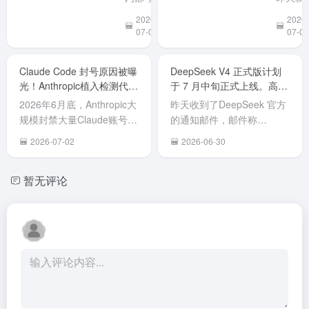
Anthropic
号没了
于防范AI
下发通
布 Clau
2026-
2026-
全系产
编程工具
知，因近
Fable 
07-03
07-02
品，
Claude
期 Claude
模型将
Claude
Code安全
Code 被
今日重
Code在列
Claude Code 封号原因被曝
DeepSeek V4 正式版计划
后门隐患
曝存在植
部署上
光！Anthropic植入检测代码
于 7 月中旬正式上线。高峰
的风险提
入后门的
线，目
标记中国用户。
期API价格翻倍
示》。公
安全风
已经可
2026年6月底，Anthropic大
昨天收到了DeepSeek 官方
告指出，
险，经综
在Clau
规模封禁大量Claude账号
的通知邮件，邮件称
美国
合评估后
中正常
（包括付费Claude Max用
DeepSeek V4 正式版计划
2026-07-02
2026-06-30
Anthropic
将其列入
用，限
户），许多中国开发者或使
于 7 月中旬正式上线。 同
公司开发
高风险软
Pro、
用中转代理的用户无预警被
时，为了更合理地配置资
的AI编程
暂无评论
件名单。7
Max、
封。 Reddit用户
源、提升服务稳定性，正式
工具
月 10 日
Team 
（LegitMichel777等）对
版发布后将同步调整API定
Claude
起，全员
「高级
Claude Code（CLI工具...
价策略，引入峰谷定价机
Code存在
须在办公
版」
制。具体调整如下： 高峰期
安全后门
环境下卸
Enterpr
价格翻倍...
隐...
载
订阅用
Anthropic
户。 在
全系产
月7日
品，包括
Fable 