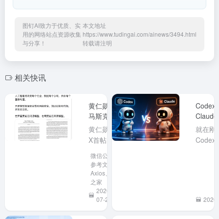
图钉AI致力于优质、实
本文地址
用的网络站点资源收集
https://www.tudingai.com/ainews/3494.html
与分享！
转载请注明
相关快讯
黄仁勋、
Code
马斯克同
Claud
日力挺开
消了5
黄仁勋在
就在刚刚
放模型，
制、Fab
X首帖呼
Code
中国大模
吁支持开
@Tib
微信公众号
型再成焦
放权重模
取消所有
参考文章、
点
型，马斯
Busine
Axios、IT
之家
克随后转
划的 5
2026-
发力挺。
长限制
07-26
2026-
事件发生
我的
在中国开
ChatG