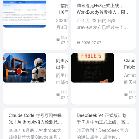
源大模型
在使用
工信部：
腾讯混元Hy3正式上线，
引发美国
不见了
《关于防
WorkBuddy首发接入，限时
政策争论
长限制
范AI编程
两周免费体验！
2026年7
距 4 月 23 日的 Hy3
之际。
工具
以...
月8日，工
preview 发布已经过去了两
Claude
业和信息
个半月，今天（7 月 6 日）
2026-
Code安全
化部网络
腾讯混元 Hy3 正式版终于发
07-09
2026-07-07
后门隐患
安全威胁
布，WorkBuddy 作为首发
的风险提
和漏洞信
接入平台同步开启为期两周
示》
阿里反向
Claude
息共享平
的限时免费体验。元宝也同
出手：7月
Fable 5
台
步接入且免费开放。 Hy3是
10日起全
强势回
（NVDB）
一个快慢...
阿里巴巴
Anthrop
面禁用
归！但
发布《关
内部今日
昨天就
Anthropic
号没了
于防范AI
下发通
布 Clau
2026-
2026-
全系产
编程工具
知，因近
Fable 
07-03
07-02
品，
Claude
期 Claude
模型将
Claude
Code安全
Code 被
今日重
Code在列
Claude Code 封号原因被曝
DeepSeek V4 正式版计划
后门隐患
曝存在植
部署上
光！Anthropic植入检测代码
于 7 月中旬正式上线。高峰
的风险提
入后门的
线，目
标记中国用户。
期API价格翻倍
示》。公
安全风
已经可
2026年6月底，Anthropic大
昨天收到了DeepSeek 官方
告指出，
险，经综
在Clau
规模封禁大量Claude账号
的通知邮件，邮件称