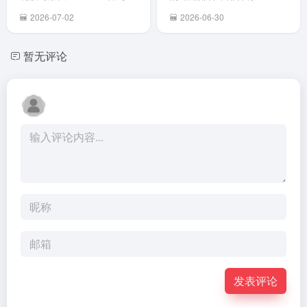
美国
合评估后
中正常
（包括付费Claude Max用
DeepSeek V4 正式版计划
2026-07-02
2026-06-30
Anthropic
将其列入
用，限
户），许多中国开发者或使
于 7 月中旬正式上线。 同
公司开发
高风险软
Pro、
用中转代理的用户无预警被
时，为了更合理地配置资
的AI编程
暂无评论
件名单。7
Max、
封。 Reddit用户
源、提升服务稳定性，正式
工具
月 10 日
Team 
（LegitMichel777等）对
版发布后将同步调整API定
Claude
起，全员
「高级
Claude Code（CLI工具...
价策略，引入峰谷定价机
Code存在
须在办公
版」
制。具体调整如下： 高峰期
安全后门
环境下卸
Enterpr
价格翻倍...
隐...
载
订阅用
Anthropic
户。 在
全系产
月7日
品，包括
Fable 
Claude
使用量
Code 及
套...
Sonne...
发表评论