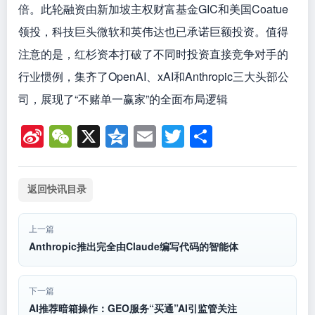
倍。此轮融资由新加坡主权财富基金GIC和美国Coatue
领投，科技巨头微软和英伟达也已承诺巨额投资。值得
注意的是，红杉资本打破了不同时投资直接竞争对手的
行业惯例，集齐了OpenAI、xAI和Anthropic三大头部公
司，展现了“不赌单一赢家”的全面布局逻辑
Si
W
X
Q
E
T
分
n
e
z
m
wi
享
a
C
o
ail
tt
返回快讯目录
W
h
n
er
ei
at
e
上一篇
b
Anthropic推出完全由Claude编写代码的智能体
o
下一篇
AI推荐暗箱操作：GEO服务“买通”AI引监管关注