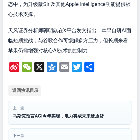
态中，为升级版Siri及其他Apple Intelligence功能提供核
心技术支撑。
天风证券分析师郭明錤在X平台发文指出，苹果自研AI面
临短期挑战，与谷歌合作可缓解多方压力，但长期来看
苹果仍需增强对核心AI技术的控制力
Si
W
X
Q
E
T
分
n
e
z
m
wi
享
a
C
o
ail
tt
返回快讯目录
W
h
n
er
ei
at
e
上一篇
b
马斯克预言AGI今年实现，电力将成未来硬通货
o
下一篇