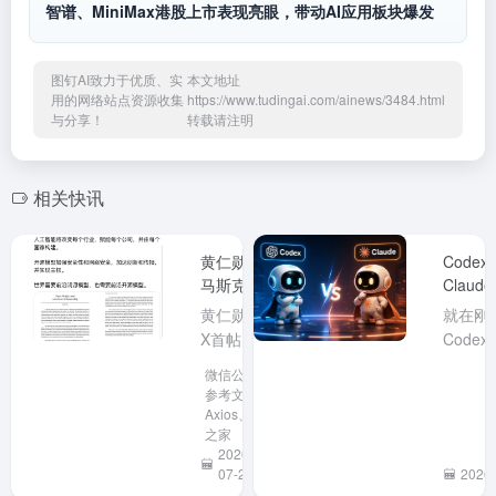
智谱、MiniMax港股上市表现亮眼，带动AI应用板块爆发
图钉AI致力于优质、实
本文地址
用的网络站点资源收集
https://www.tudingai.com/ainews/3484.html
与分享！
转载请注明
相关快讯
黄仁勋、
Code
马斯克同
Claud
日力挺开
消了5
黄仁勋在
就在刚刚
放模型，
制、Fab
X首帖呼
Code
中国大模
吁支持开
@Tib
微信公众号
型再成焦
放权重模
取消所有
参考文章、
点
型，马斯
Busine
Axios、IT
之家
克随后转
划的 5
2026-
发力挺。
长限制
07-26
2026-
事件发生
我的