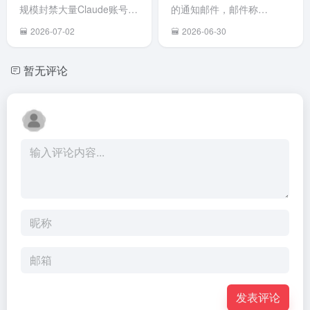
告指出，
险，经综
在Clau
规模封禁大量Claude账号
的通知邮件，邮件称
美国
合评估后
中正常
（包括付费Claude Max用
DeepSeek V4 正式版计划
2026-07-02
2026-06-30
Anthropic
将其列入
用，限
户），许多中国开发者或使
于 7 月中旬正式上线。 同
公司开发
高风险软
Pro、
用中转代理的用户无预警被
时，为了更合理地配置资
的AI编程
暂无评论
件名单。7
Max、
封。 Reddit用户
源、提升服务稳定性，正式
工具
月 10 日
Team 
（LegitMichel777等）对
版发布后将同步调整API定
Claude
起，全员
「高级
Claude Code（CLI工具...
价策略，引入峰谷定价机
Code存在
须在办公
版」
制。具体调整如下： 高峰期
安全后门
环境下卸
Enterpr
价格翻倍...
隐...
载
订阅用
Anthropic
户。 在
全系产
月7日
品，包括
Fable 
Claude
使用量
Code 及
套...
Sonne...
发表评论