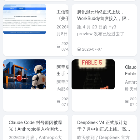
在中国开
ChatG
源大模型
在使用
工信部：
腾讯混元Hy3正式上线，
引发美国
不见了
《关于防
WorkBuddy首发接入，限时
政策争论
长限制
范AI编程
两周免费体验！
2026年7
距 4 月 23 日的 Hy3
之际。
工具
以...
月8日，工
preview 发布已经过去了两
Claude
业和信息
个半月，今天（7 月 6 日）
2026-
Code安全
化部网络
腾讯混元 Hy3 正式版终于发
07-09
2026-07-07
后门隐患
安全威胁
布，WorkBuddy 作为首发
的风险提
和漏洞信
接入平台同步开启为期两周
示》
阿里反向
Claude
息共享平
的限时免费体验。元宝也同
出手：7月
Fable 5
台
步接入且免费开放。 Hy3是
10日起全
强势回
（NVDB）
一个快慢...
阿里巴巴
Anthrop
面禁用
归！但
发布《关
内部今日
昨天就
Anthropic
号没了
于防范AI
下发通
布 Clau
2026-
2026-
全系产
编程工具
知，因近
Fable 
07-03
07-02
品，
Claude
期 Claude
模型将
Claude
Code安全
Code 被
今日重
Code在列
Claude Code 封号原因被曝
DeepSeek V4 正式版计划
后门隐患
曝存在植
部署上
光！Anthropic植入检测代码
于 7 月中旬正式上线。高峰
的风险提
入后门的
线，目
标记中国用户。
期API价格翻倍
示》。公
安全风
已经可
2026年6月底，Anthropic大
昨天收到了DeepSeek 官方