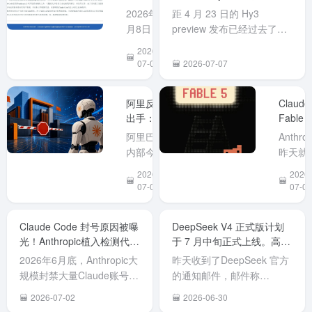
政策争论
长限制
范AI编程
两周免费体验！
2026年7
距 4 月 23 日的 Hy3
之际。
工具
以...
月8日，工
preview 发布已经过去了两
Claude
业和信息
个半月，今天（7 月 6 日）
2026-
Code安全
化部网络
腾讯混元 Hy3 正式版终于发
07-09
2026-07-07
后门隐患
安全威胁
布，WorkBuddy 作为首发
的风险提
和漏洞信
接入平台同步开启为期两周
示》
阿里反向
Claude
息共享平
的限时免费体验。元宝也同
出手：7月
Fable 5
台
步接入且免费开放。 Hy3是
10日起全
强势回
（NVDB）
一个快慢...
阿里巴巴
Anthrop
面禁用
归！但
发布《关
内部今日
昨天就
Anthropic
号没了
于防范AI
下发通
布 Clau
2026-
2026-
全系产
编程工具
知，因近
Fable 
07-03
07-02
品，
Claude
期 Claude
模型将
Claude
Code安全
Code 被
今日重
Code在列
Claude Code 封号原因被曝
DeepSeek V4 正式版计划
后门隐患
曝存在植
部署上
光！Anthropic植入检测代码
于 7 月中旬正式上线。高峰
的风险提
入后门的
线，目
标记中国用户。
期API价格翻倍
示》。公
安全风
已经可
2026年6月底，Anthropic大
昨天收到了DeepSeek 官方
告指出，
险，经综
在Clau
规模封禁大量Claude账号
的通知邮件，邮件称
美国
合评估后
中正常
（包括付费Claude Max用
DeepSeek V4 正式版计划
2026-07-02
2026-06-30
Anthropic
将其列入
用，限
户），许多中国开发者或使
于 7 月中旬正式上线。 同