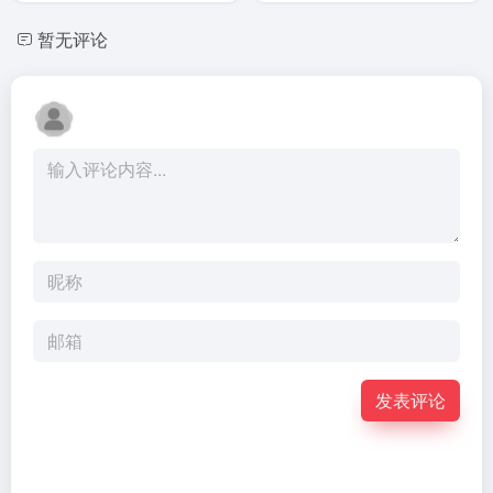
公司开发
高风险软
Pro、
用中转代理的用户无预警被
时，为了更合理地配置资
的AI编程
暂无评论
件名单。7
Max、
封。 Reddit用户
源、提升服务稳定性，正式
工具
月 10 日
Team 
（LegitMichel777等）对
版发布后将同步调整API定
Claude
起，全员
「高级
Claude Code（CLI工具...
价策略，引入峰谷定价机
Code存在
须在办公
版」
制。具体调整如下： 高峰期
安全后门
环境下卸
Enterpr
价格翻倍...
隐...
载
订阅用
Anthropic
户。 在
全系产
月7日
品，包括
Fable 
Claude
使用量
Code 及
套...
Sonne...
发表评论