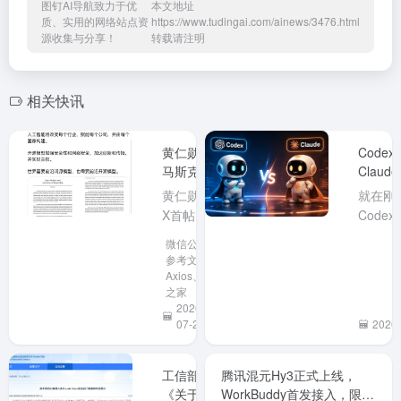
图钉AI导航致力于优
本文地址
质、实用的网络站点资
https://www.tudingai.com/ainews/3476.html
源收集与分享！
转载请注明
相关快讯
黄仁勋、
Code
马斯克同
Claud
日力挺开
消了5
黄仁勋在
就在刚刚
放模型，
制、Fab
X首帖呼
Code
中国大模
吁支持开
@Tib
微信公众号
型再成焦
放权重模
取消所有
参考文章、
点
型，马斯
Busine
Axios、IT
之家
克随后转
划的 5
2026-
发力挺。
长限制
07-26
2026-
事件发生
我的
在中国开
ChatG
源大模型
在使用
工信部：
腾讯混元Hy3正式上线，
引发美国
不见了
《关于防
WorkBuddy首发接入，限时