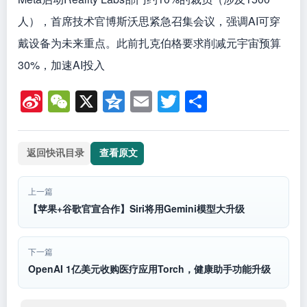
人），首席技术官博斯沃思紧急召集会议，强调AI可穿
戴设备为未来重点。此前扎克伯格要求削减元宇宙预算
30%，加速AI投入
Si
W
X
Q
E
T
分
n
e
z
m
wi
享
a
C
o
ail
tt
返回快讯目录
查看原文
W
h
n
er
ei
at
e
上一篇
b
【苹果+谷歌官宣合作】Siri将用Gemini模型大升级
o
下一篇
OpenAI 1亿美元收购医疗应用Torch，健康助手功能升级