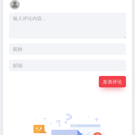
能观察学
习并自动
生成可复
用的Skill
技能，下
次遇到相
同任务即
可自动执
行。适合
报销填
表、文件
归档等重
发表评论
复工作，
注意录制
时切勿输
入密码...