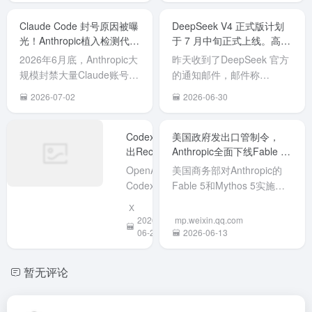
Claude
Code
Code 被
今日重
Code在列
Claude Code 封号原因被曝
DeepSeek V4 正式版计划
后门隐
曝存在植
部署上
光！Anthropic植入检测代码
于 7 月中旬正式上线。高峰
的风险
入后门的
线，目
标记中国用户。
期API价格翻倍
示》。
安全风
已经可
2026年6月底，Anthropic大
昨天收到了DeepSeek 官方
告指出
险，经综
在Clau
规模封禁大量Claude账号
的通知邮件，邮件称
美国
合评估后
中正常
（包括付费Claude Max用
DeepSeek V4 正式版计划
2026-07-02
2026-06-30
Anthrop
将其列入
用，限
户），许多中国开发者或使
于 7 月中旬正式上线。 同
公司开
高风险软
Pro、
用中转代理的用户无预警被
时，为了更合理地配置资
的AI编
件名单。7
Max、
封。 Reddit用户
源、提升服务稳定性，正式
Codex推
美国政府发出口管制令，
工具
月 10 日
Team 
（LegitMichel777等）对
出Record
版发布后将同步调整API定
Anthropic全面下线Fable 5
Claude
起，全员
&
与Mythos 5
「高级
Claude Code（CLI工具...
价策略，引入峰谷定价机
OpenAI的
美国商务部对Anthropic的
Replay：
Code
须在办公
版」
制。具体调整如下： 高峰期
Codex推
Fable 5和Mythos 5实施出
演示一遍
安全后
环境下卸
Enterpr
价格翻倍...
出Record
口管制，禁止境外出口及境
X
操作，AI
隐...
载
订阅用
& Replay
内外国人访问。因无法按国
2026-
mp.weixin.qq.com
自动生成
Anthropic
户。 在
功能，用
籍精确切分用户，Anthropic
06-20
2026-06-13
Skill替你
全系产
月7日
户只需在
被迫对所有客户全面下线这
干活
品，包括
Fable 
电脑上手
两款模型。导火索疑似某公
暂无评论
Claude
使用量
动演示一
司声称越狱模型，政府仅提
Code 及
套...
遍操作，
供口头证据。目前...
Sonne...
Codex就