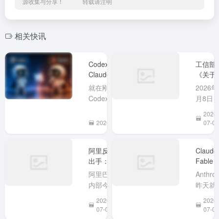
源收集与分享！
转载请注明
相关快讯
Codex 正面硬刚
工信部
Claude， Codex取
《关于
消了5小时使用量限
范AI编
就在刚刚OpenAI
2026年
制、Fable 5 延期
工具
Codex 负责人
月8日
Claude
@Tibo 发文称 暂时
业和信
2026-
Code
取消所有 Plus、
化部网
2026-07-13
07-09
后门隐
Business 和 Pro 计
安全威
的风险
划的 5 小时使用时
和漏洞
示》
阿里反向
Claude
长限制。 我去打开
息共享
出手：7月
Fable 5
我的
台
10日起全
强势回
ChatGPT（codex）
（NVD
阿里巴巴
Anthrop
面禁用
归！但
在使用量页面确实
发布《
内部今日
昨天就
Anthropic
号没了
不见了 5小时使用时
于防范A
下发通
布 Clau
2026-
2026-
全系产
长限制。 终于可
编程工
知，因近
Fable 
07-03
07-02
品，
以...
Claude
期 Claude
模型将