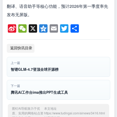
翻译、语音助手等核心功能，预计2026年第一季度率先
发布无屏版。
Si
W
X
Q
E
T
分
n
e
z
m
wi
享
a
C
o
ail
tt
返回快讯目录
W
h
n
er
ei
at
e
上一篇
b
智谱GLM-4.7登顶全球开源榜
o
下一篇
腾讯AI工作台ima推出PPT生成工具
图钉AI导航致力于优
本文地址
质、实用的网络站点资
https://www.tudingai.com/ainews/3416.html