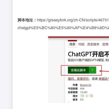
脚本地址：
https://greasyfork.org/zh-CN/scripts/46731
chatgpt%E5%BC%80%E5%90%AF%E4%B8%8D%E