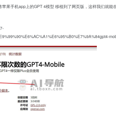
果手机app上的GPT 4模型 移植到了网页版，这样我们就能
7-
9%99%90%E6%AC%A1%E6%95%B0%E7%9A%84gpt4-mob