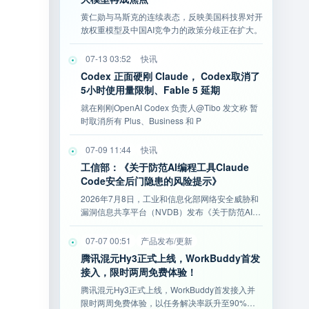
黄仁勋与马斯克的连续表态，反映美国科技界对开
放权重模型及中国AI竞争力的政策分歧正在扩大。
07-13 03:52
快讯
Codex 正面硬刚 Claude， Codex取消了
5小时使用量限制、Fable 5 延期
就在刚刚OpenAI Codex 负责人@Tibo 发文称 暂
时取消所有 Plus、Business 和 P
07-09 11:44
快讯
工信部：《关于防范AI编程工具Claude
Code安全后门隐患的风险提示》
2026年7月8日，工业和信息化部网络安全威胁和
漏洞信息共享平台（NVDB）发布《关于防范AI编
程工具Cla
07-07 00:51
产品发布/更新
腾讯混元Hy3正式上线，WorkBuddy首发
接入，限时两周免费体验！
腾讯混元Hy3正式上线，WorkBuddy首发接入并
限时两周免费体验，以任务解决率跃升至90%、