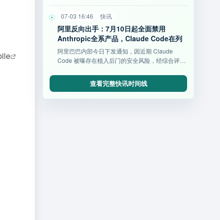
耗时缩短34%及高性价比开源等亮点，重塑AI办公
新标杆。
07-03 16:46
快讯
阿里反向出手：7月10日起全面禁用
Anthropic全系产品，Claude Code在列
阿里巴巴内部今日下发通知，因近期 Claude
ile
Code 被曝存在植入后门的安全风险，经综合评估
后将其列入高
查看完整快讯时间线