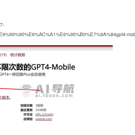
7-
9%99%90%E6%AC%A1%E6%95%B0%E7%9A%84gpt4-mob