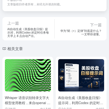
W
h
n
er
文章版权归作者所有，未经允许请勿转载。
ei
at
e
b
o
上一篇
下一篇
AI自动生成《美股收盘日报》提
华为“韬（τ）定律”到底是什么？
示词，利用Codex 的定时任务每
一文帮你读懂。
天早上 8 点自动产出。
相关文章
Whisper 语音识别转录文字大
AI自动生成《美股收盘日报》
模型使用教程，来自openai 开
提示词，利用Codex 的定时任
发的自动语音识别系统
务每天早上 8 点自动产出。
2年前
1,548
2个月前
692