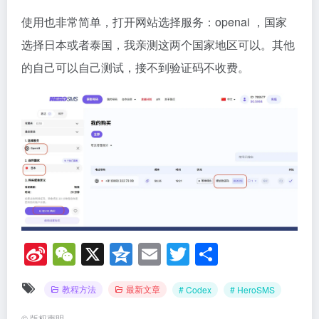
使用也非常简单，打开网站选择服务：openai ，国家
选择日本或者泰国，我亲测这两个国家地区可以。其他
的自己可以自己测试，接不到验证码不收费。
Si
W
X
Q
E
T
分
n
e
z
m
wi
享
教程方法
最新文章
# Codex
# HeroSMS
a
C
o
ail
tt
©
版权声明