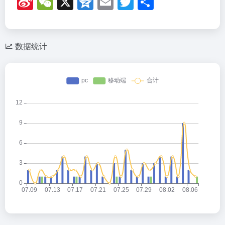
Si
W
X
Q
E
T
分
n
e
z
m
wi
享
a
C
o
ail
tt
W
h
n
er
数据统计
ei
at
e
b
o