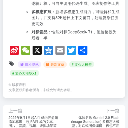
逻辑计算，可自主调用代码生成、图表制作等工具
多模态扩展
：新增多模态生成能力，可理解和生成
图片，并支持32K超长上下文窗口，处理复杂任务
更高效
对标竞品
：性能对标DeepSeek-R1，但价格仅为
后者一半
Si
W
X
Q
E
T
分
n
e
z
m
wi
享
前沿资讯
最新文章
# 文心大模型
a
C
o
ail
tt
# 文心大模型X1
W
h
n
er
ei
at
e
©
版权声明
文章版权归作者所有，未经允许请勿转载。
b
o
上一篇
下一篇
2025年9月1日起AI生成内容必须
体验谷歌 Gemini 2.0 Flash
添加标识，包括AI生成的文本、
(lmage Generation) 多模态大模
图片、音频、视频、虚拟场景等
型，对话式图像编辑，再也不用