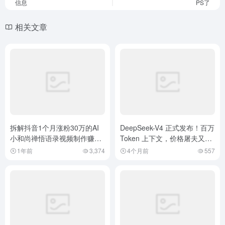
信息
PS了
相关文章
拆解抖音1个月涨粉30万的AI
DeepSeek-V4 正式发布！百万
小和尚禅悟语录视频制作赚钱
Token 上下文，价格屠夫又回
教程！
来了！
1年前
3,374
4个月前
557