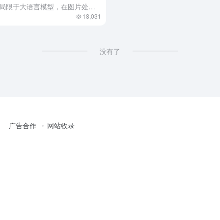
随着人工智能技术的爆发，AI不再局限于大语言模型，在图片处理方面也有非常大的进步，其中AI换脸也是大家一直比较感兴趣的，但这个技术的应用一直有很大的争议。 本质上AI换脸技术（Faceswap）是一个...
18,031
没有了
广告合作
网站收录